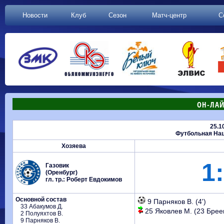
Новости
Клуб
Сезон
Матч-центр
С
ОН-ЛАЙ
25.1
Футбольная Нац
Хозяева
1:
Газовик
(Оренбург)
гл. тр.: Роберт Евдокимов
Основной состав
9 Парняков В. (4')
33 Абакумов Д.
25 Яковлев М. (23 Бреев
2 Полуяхтов В.
9 Парняков В.