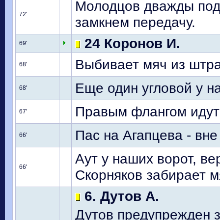
Молодцов дважды пода
72'
замкнем передачу.
24 Коронов И.
69'
Выбивает мяч из штр
68'
Еще один угловой у н
68'
Правым флангом идут 
67'
Пас на Агапцева - вне
66'
Аут у наших ворот, ве
66'
Скорняков забирает м
6. Дутов А.
Дутов предупрежден з