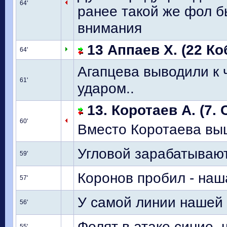
64'
ранее такой же фол б
внимания
13 Аппаев Х. (22 Ко
64'
Агапцева выводили к 
61'
ударом..
13. Коротаев А. (7. 
60'
Вместо Коротаева вы
Угловой зарабатывают
59'
Коронов пробил - наш
57'
У самой линии нашей 
56'
Фолят в атаке синие,
55'