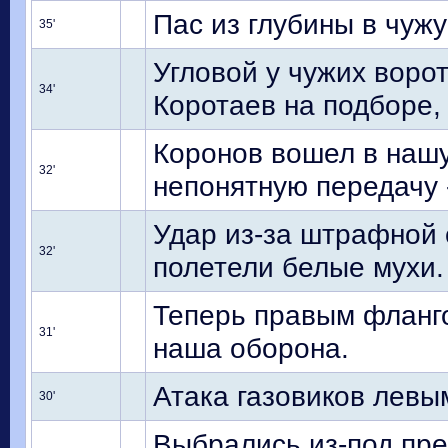
Пас из глубины в чуж
35'
Угловой у чужих ворот
34'
Коротаев на подборе, 
Коронов вошел в наш
32'
непонятную передачу 
Удар из-за штрафной 
32'
полетели белые мухи.
Теперь правым фланго
31'
наша оборона.
Атака газовиков левы
30'
Выбрались из-под пре