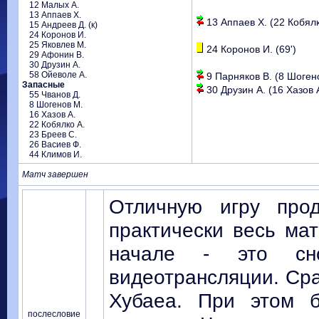
12 Малых А.
13 Аппаев Х.
13 Аппаев Х. (22 Кобялко
15 Андреев Д. (к)
24 Коронов И.
25 Яковлев М.
24 Коронов И. (69')
29 Афонин В.
30 Друзин А.
58 Ойеволе А.
9 Парняков В. (8 Шогено
Запасные
30 Друзин А. (16 Хазов А
55 Чванов Д.
8 Шогенов М.
16 Хазов А.
22 Кобялко А.
23 Бреев С.
26 Васиев Ф.
44 Климов И.
Матч завершен
Отличную игру прод
практически весь мат
начале - это сн
видеотрансляции. Сра
Хубаеа. При этом 
послесловие