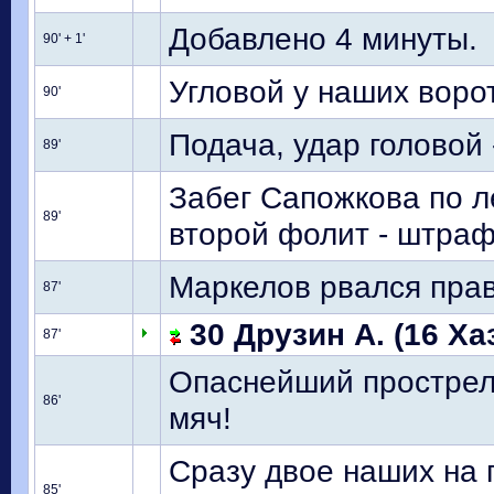
Добавлено 4 минуты.
90' + 1'
Угловой у наших воро
90'
Подача, удар головой 
89'
Забег Сапожкова по л
89'
второй фолит - штраф
Маркелов рвался прав
87'
30 Друзин А. (16 Хаз
87'
Опаснейший прострел
86'
мяч!
Сразу двое наших на 
85'