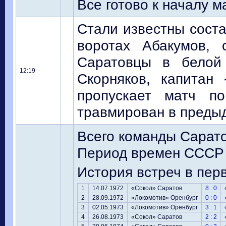
Все готово к началу м
Стали известны соста
воротах Абакумов, 
Саратовцы в белой
12:19
Скорняков, капитан
пропускает матч п
травмирован в преды
Всего команды Сарато
Период времен СССР 
История встреч в перв
1
14.07.1972
«Сокол» Саратов
8 : 0
2
28.09.1972
«Локомотив» Оренбург
0 : 0
3
02.05.1973
«Локомотив» Оренбург
3 : 1
4
26.08.1973
«Сокол» Саратов
2 : 2