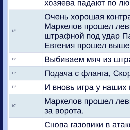
хозяева падают по лю
Очень хорошая контра
Маркелов прошел лев
13'
штрафной под удар Па
Евгения прошел выше
Выбиваем мяч из штра
12'
Подача с фланга, Ско
11'
И вновь игра у наших 
11'
Маркелов прошел лев
10'
за ворота.
Снова газовики в ата