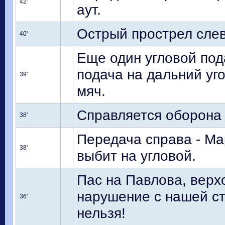
42'
аут.
Острый прострел слев
40'
Еще один угловой под
подача на дальний уг
39'
мяч.
Справляется оборона 
38'
Передача справа - Ма
38'
выбит на угловой.
Пас на Павлова, верх
нарушение с нашей с
36'
нельзя!