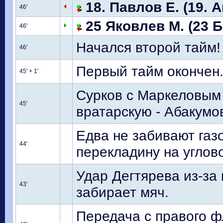
18. Павлов Е. (19. А
46'
25 Яковлев М. (23 Б
46'
Начался второй тайм!
46'
Первый тайм окончен.
45' + 1'
Сурков с Маркеловым 
45'
вратарскую - Абакумо
Едва не забивают газо
44'
перекладину на углов
Удар Дегтярева из-за
43'
забирает мяч.
Передача с правого ф