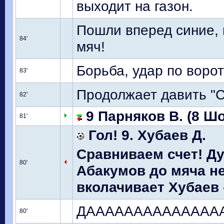
выходит на газон.
Пошли вперед синие, 
84'
мяч!
Борьба, удар по ворот
83'
Продолжает давить "Со
82'
9 Парняков В. (8 Шо
81'
Гол! 9. Хубаев Д.
Сравниваем счет! Д
80'
Абакумов до мяча не
вколачивает Хубаев -
ДАААААААААААААА
80'