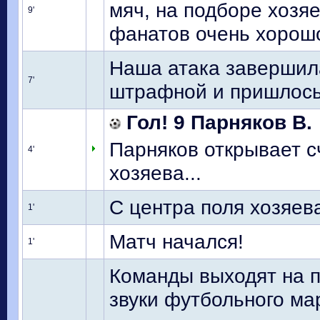
мяч, на подборе хозя
9'
фанатов очень хорош
Наша атака завершил
7'
штрафной и пришлось
Гол! 9 Парняков В.
Парняков открывает сч
4'
хозяева...
С центра поля хозяев
1'
Матч начался!
1'
Команды выходят на п
звуки футбольного ма