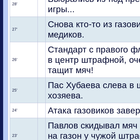
28'
игры...
Снова кто-то из газов
27'
медиков.
Стандарт с правого ф
в центр штрафной, оче
26'
тащит мяч!
Пас Хубаева слева в 
25'
хозяева.
Атака газовиков завер
24'
Павлов скидывал мяч 
на газон у чужой штра
23'