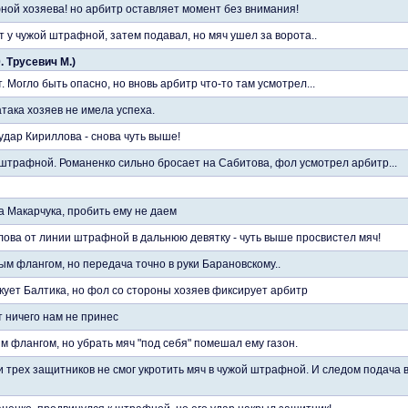
ной хозяева! но арбитр оставляет момент без внимания!
 у чужой штрафной, затем подавал, но мяч ушел за ворота..
0. Трусевич М.)
т. Могло быть опасно, но вновь арбитр что-то там усмотрел...
така хозяев не имела успеха.
удар Кириллова - снова чуть выше!
 штрафной. Романенко сильно бросает на Сабитова, фол усмотрел арбитр...
а Макарчука, пробить ему не даем
ова от линии штрафной в дальнюю девятку - чуть выше просвистел мяч!
ым флангом, но передача точно в руки Барановскому..
ует Балтика, но фол со стороны хозяев фиксирует арбитр
т ничего нам не принес
м флангом, но убрать мяч "под себя" помешал ему газон.
и трех защитников не смог укротить мяч в чужой штрафной. И следом подача