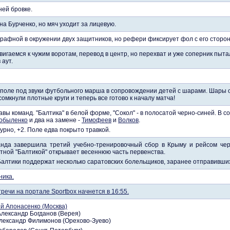
ней бровке.
а Бурченко, но мяч уходит за лицевую.
трафной в окружении двух защитников, но рефери фиксирует фол с его сторо
игаемся к чужим воротам, перевод в центр, но перехват и уже соперник пыт
 аут.
поле под звуки футбольного марша в сопровождении детей с шарами. Шары 
сомкнули плотные круги и теперь все готово к началу матча!
вы команд. "Балтика" в белой форме, "Сокол" - в полосатой черно-синей. В сос
обыленко
и два на замене -
Тимофеев
и
Волков
.
рно, +2. Поле едва покрыто травкой.
нда завершила третий учебно-тренировочный сбор в Крыму и рейсом чере
стной "Балтикой" открывает весеннюю часть первенства.
Балтики поддержат несколько саратовских болельщиков, заранее отправивших
ника.
ечи на портале Sportbox начнется в 16:55.
й Апонасенко (Москва)
лександр Богданов (Верея)
лександр Филимонов (Орехово-Зуево)