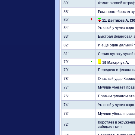
89'
Фолят в своей штраф
88'
Романенко бросал аут
85'
11. Дегтярев А. (3
84'
Угловой у чужих воро
83'
Быстрая фланговая а
82'
И еще один дальний 
81'
Серия аутов у чужой
79'
19 Макарчук А.
79'
Передача с фланга н
78'
Опасный удар Кирилл
77'
Муллин убегает прав
76'
Правым флангом атак
74'
Угловой у чужих воро
73'
Муллин убегал правы
Коротаев в окружени
72'
забирает мяч