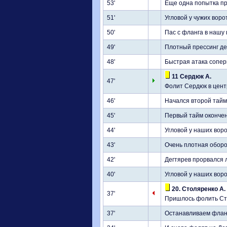
53'
Еще одна попытка пр
51'
Угловой у чужих ворот
50'
Пас с фланга в нашу
49'
Плотный прессинг д
48'
Быстрая атака сопер
11 Сердюк А.
47'
Фолит Сердюк в центр
46'
Начался второй тайм
45'
Первый тайм окончен
44'
Угловой у наших вор
43'
Очень плотная оборон
42'
Дегтярев прорвался 
40'
Угловой у наших вор
20. Столяренко А.
37'
Пришлось фолить Ст
37'
Останавливаем фланг