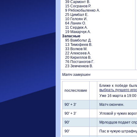
39 Сармонт В.
15 Сосранов Р.
9 Рябокобыленко А.
25 Цимбал Е.
10 Гелоян И.
64 Ланин О.
11 Сердюк А.
19 Макарчук А.
Запасные
95 Вамбольт Д.
13 Тимофеев В.
33 Волков М.
22 Алексеев А.
20 Кириллов В.
76 Постаногов Г.
23 Земченков В.
Матч завершен
Ближе к победе были
выбрать лучшего игр
послесловие
Уже 16 марта в 19:
90' + 3'
Матч окончен.
90' + 3'
Угловой у чужих воро
90'
Мрлодцов подает спра
90'
Пас в чужую штрафну