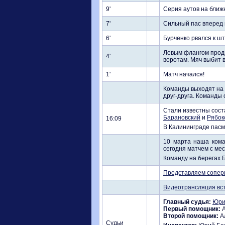
9'
Серия аутов на ближ
7'
Сильный пас вперед н
6'
Бурченко рвался к ш
Левым флангом продв
4'
воротам. Мяч выбит в
1'
Матч начался!
Команды выходят на 
друг-друга. Команды 
Стали известны соста
Барановский
и
Рябок
16:09
В Калининграде пасму
10 марта наша кома
сегодня матчем с ме
Команду на берегах 
Представляем сопер
Видеотрансляция встр
Главный судья:
Юри
Первый помощник:
А
Второй помощник:
А
Судьи