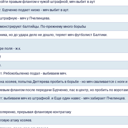
ойти правым флангом к чужой штрафной, мяч выбит в аут
. Бурченко подает низко - мяч выбит в аут.
 штрафную - мяч у Пчелинцева.
емонстрируют балтийцы. По-прежнему много борьбы
ника, но до удара дело не дошло, теряет мяч футболист Балтики.
е поля - ж.к.
!
.
от. Рябокобыленко подал - выбиваем мяч.
а хозяев, попытка Дегтярева пробить в борьбе - но мяч сваливается с ноги и
левым флангом после передачи Бурченко, пас в центр, но пробить по ворота
от: выбиваем мяч из штрафной. и Еще один навес - мяч забирает Пчелинцев.
оляренко, прерывая фланговую контратаку
овую атаку хозяев.