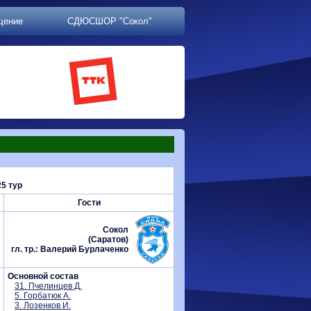
щение
СДЮСШОР "Сокол"
5 тур
Гости
Сокол
(Саратов)
гл. тр.: Валерий Бурлаченко
Основной состав
31. Пчелинцев Д.
5. Горбатюк А.
3. Лозенков И.