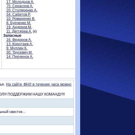
17. Молодцов А.
75. Серасхов А.
20. Столяренко А.
34. Сабитов Р.
10. Романенко В.
8. Бурченко М.
19. Андреев М.
11. Дегтярев А.
(к)
Запасные
16. Федоров А.
13. Коротаев А.
9. Муллин К.
30. Трусевич М.
14. Перченок А.
чья.
На сайте ФНЛ в течении часа можно
ТБОЛ!!! ПОДДЕРЖИМ НАШУ КОМАНДУ!!!
ьный свисток...