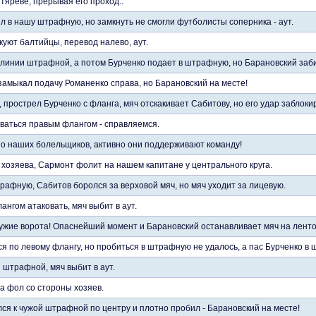
тяреве, прерывая его проход..
 в нашу штрафную, но замкнуть не смогли футболисты соперника - аут.
уют балтийцы, перевод налево, аут.
 линии штрафной, а потом Бурченко подает в штрафную, но Барановский заб
замыкал подачу Романенко справа, но Барановский на месте!
 прострел Бурченко с фланга, мяч отскакивает Сабитову, но его удар заблок
ваться правым флангом - справляемся.
 наших болельщиков, активно они поддерживают команду!
 хозяева, Сармонт фолит на нашем капитане у центрального круга.
рафную, Сабитов боролся за верховой мяч, но мяч уходит за лицевую.
нгом атаковать, мяч выбит в аут.
 чужие ворота! Опаснейший момент и Барановский останавливает мяч на ленто
я по левому флангу, но пробиться в штрафную не удалось, а пас Бурченко в
 штрафной, мяч выбит в аут.
а фол со стороны хозяев.
ся к чужой штрафной по центру и плотно пробил - Барановский на месте!