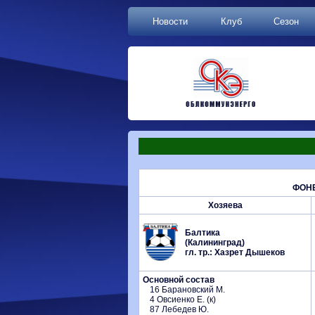
Новости
Клуб
Сезон
ФОНБ
Хозяева
Балтика
(Калининград)
гл. тр.: Хазрет Дышеков
Основной состав
16 Барановский М.
4 Овсиенко Е. (к)
87 Лебедев Ю.