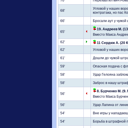
70'
Перехватил мяч Рома
Угловой у наших вор
68'
контратака, но пас 
66'
Бросали аут у чужой 
19. Андреев М. (13
65'
Вместо Макса Андре
62'
11 Сердюк А. (20 
62'
Угловой у наших вор
61'
Дошли до чужой штра
59'
Опасная подача с фл
58'
Удар Гелояна забло
58'
Заброс в нашу штраф
8. Бурченко М. (9.
56'
Вместо Макса Бурче
56'
Удар Лапина от лини
54'
Вне игры у нападающ
54'
Борьба в штрафной п