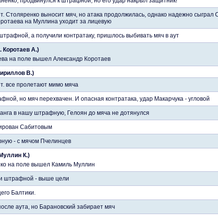
ненко, продвинулся к штрафной, но его удар накрыл защитник!
от. Столяренко выносит мяч, но атака продолжилась, однако надежно сыграл 
Коротаева на Муллина уходит за лицевую
штрафной, а получили контратаку, пришлось выбивать мяч в аут
. Коротаев А.)
ева на поле вышел Александр Коротаев
Кириллов В.)
от. все пролетают мимо мяча
фной, но мяч перехвачен. И опасная контратака, удар Макарчука - угловой
анга в нашу штрафную, Гелоян до мяча не дотянулся
кирован Сабитовым
ную - с мячом Пчелинцев
 Муллин К.)
нко на поле вышел Камиль Муллин
и штрафной - выше цели
его Балтики.
осле аута, но Барановский забирает мяч