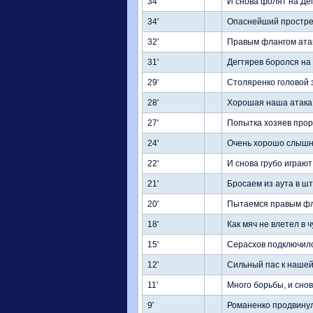
34'
И снова фолят на Дег
34'
Опаснейший прострел
32'
Правым флангом атак
31'
Дегтярев боролся на
29'
Столяренко головой 
28'
Хорошая наша атака,
27'
Попытка хозяев прор
24'
Очень хорошо слышно
22'
И снова грубо играют
21'
Бросаем из аута в шт
20'
Пытаемся правым фла
18'
Как мяч не влетел в
15'
Серасхов подключилс
12'
Сильный пас к нашей
11'
Много борьбы, и снов
9'
Романенко продвинул