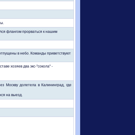
ны.
ался флангом прорваться к нашим
отпущены в небо. Команды приветствуют
таве хозяев два экс-"сокола" -
з Москву долетела в Калининград, где
ся на выезд.