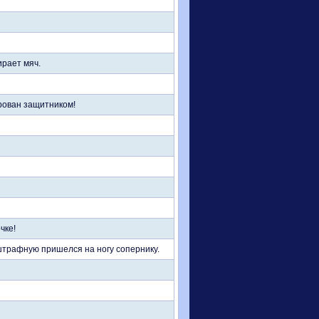
ирает мяч.
ирован защитником!
чке!
 штрафную пришелся на ногу сопернику.