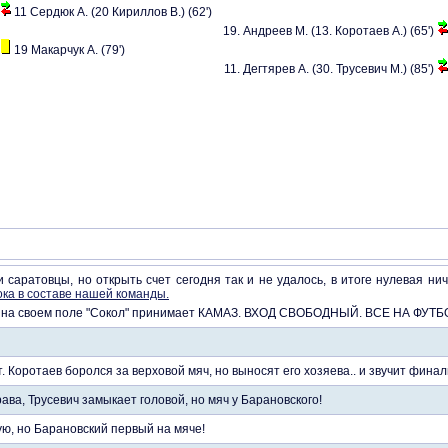
11 Сердюк А. (20 Кириллов В.) (62')
19. Андреев М. (13. Коротаев А.) (65')
19 Макарчук А. (79')
11. Дегтярев А. (30. Трусевич М.) (85')
 саратовцы, но открыть счет сегодня так и не удалось, в итоге нулевая ни
ока в составе нашей команды.
00 на своем поле "Сокол" принимает КАМАЗ. ВХОД СВОБОДНЫЙ. ВСЕ НА ФУ
т. Коротаев боролся за верховой мяч, но выносят его хозяева.. и звучит финал
ва, Трусевич замыкает головой, но мяч у Барановского!
ю, но Барановский первый на мяче!