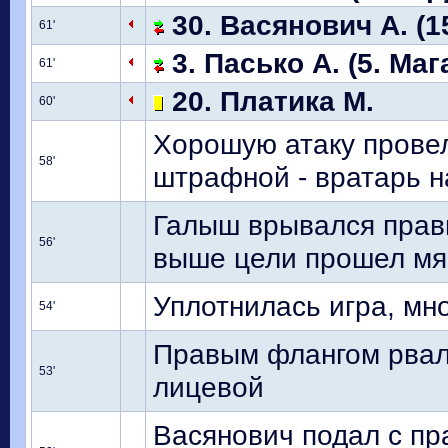
30. Васянович А. (1
61'
3. Пасько А. (5. Маг
61'
20. Платика М.
60'
Хорошую атаку провел
58'
штрафной - вратарь н
Галыш врывался прав
56'
выше цели прошел мя
Уплотнилась игра, мн
54'
Правым флангом рвалс
53'
лицевой
Васянович подал с пра