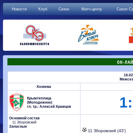
Новости
Клуб
Сезон
Матч-центр
Сокол С
ОН-ЛАЙ
16.02
Межсез
Хозяева
1:
Крымтеплица
(Молодежное)
гл. тр.: Алексей Храмцов
Основной состав
11 Зборовский
Запасные
11 Зборовский (43')