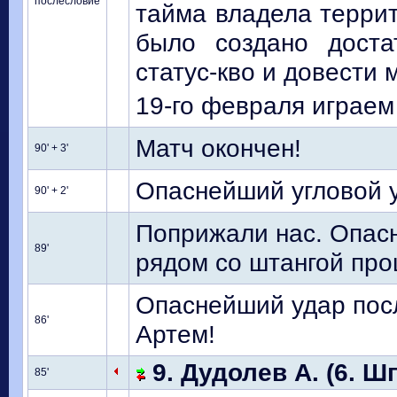
послесловие
тайма владела террит
было создано доста
статус-кво и довести 
19-го февраля играем
Матч окончен!
90' + 3'
Опаснейший угловой у
90' + 2'
Поприжали нас. Опасн
89'
рядом со штангой про
Опаснейший удар пос
86'
Артем!
9. Дудолев А. (6. Ш
85'