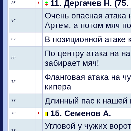
11. Дергачев Н. (75.
85'
Очень опасная атака 
84'
Артем, а потом мяч по
В позиционной атаке
82'
По центру атака на н
80'
забирает мяч!
Фланговая атака на чу
78'
кипера
Длинный пас к нашей
77'
15. Семенов А.
73'
Угловой у чужих ворот
73'