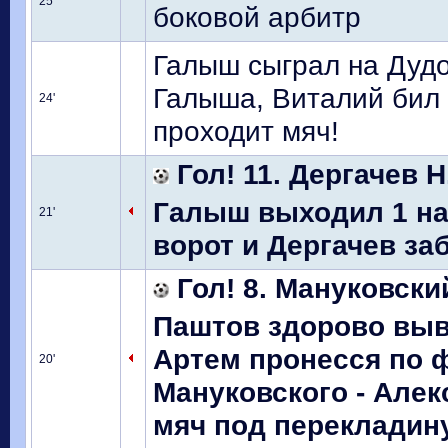
25'
боковой арбитр
Галыш сыграл на Дудо
Галыша, Виталий бил м
24'
проходит мяч!
Гол! 11. Дергачев Н
Галыш выходил 1 на 
21'
ворот и Дергачев заб
Гол! 8. Мануковски
Паштов здорово выв
Артем пронесся по 
20'
Мануковского - Алек
мяч под перекладину 