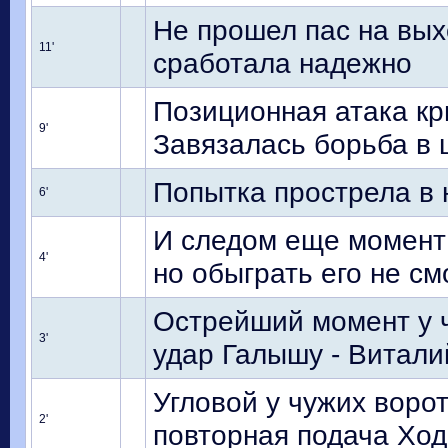
Не прошел пас на вых
11'
сработала надежно
Позиционная атака кр
9'
Завязалась борьба в 
Попытка прострела в
6'
И следом еще момент 
4'
но обыграть его не см
Острейший момент у ч
3'
удар Галышу - Виталий
Угловой у чужих ворот
2'
повторная подача Ход