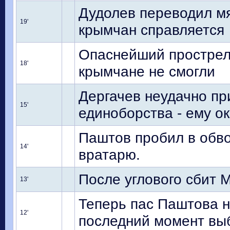
Дудолев переводил мя
19'
крымчан справляется
Опаснейший прострел 
18'
крымчане не смогли
Дергачев неудачно пр
15'
единоборства - ему 
Паштов пробил в обвод
14'
вратарю.
После углового сбит 
13'
Теперь пас Паштова н
12'
последний момент выб