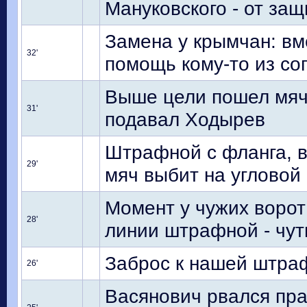
Мануковского - от защ
Замена у крымчан: вм
32'
помощь кому-то из со
Выше цели пошел мяч 
31'
подавал Ходырев
Штрафной с фланга, 
29'
мяч выбит на угловой
Момент у чужих ворот
28'
линии штрафной - чу
Заброс к нашей штра
26'
Васянович рвался пра