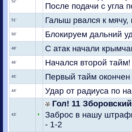
52'
После подачи с угла 
Галыш рвался к мячу,
51'
Блокируем дальний у
50'
С атак начали крымча
48'
Начался второй тайм!
46'
Первый тайм окончен
45'
Удар от радиуса по н
44'
Гол! 11 Зборовский
Заброс в нашу штраф
43'
- 1-2