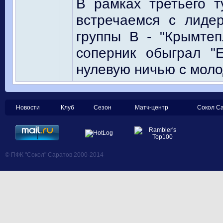
В рамках третьего 
встречаемся с лиде
группы В - "Крымте
соперник обыграл "
нулевую ничью с моло
Новости
Клуб
Сезон
Матч-центр
Сокол С
© ПФК "Сокол" Саратов 2000-2014