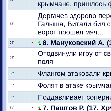
крымчане, пришлось ф
Дергачев здорово пер
Галыша, Витали бил с 
72'
ворот прошел мяч...
8. Мануковский А. (
69'
Отодвинули игру от с
68'
поля
Флангом атаковали кр
66'
Фолят в атаке крымча
65'
Поддавливает соперн
65'
7. Паштов Р. (17. Хр
61'