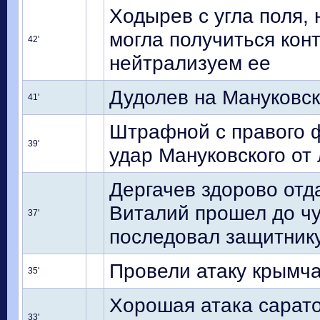
Ходырев с угла поля,
могла получиться конт
42'
нейтрализуем ее
Дудолев на Мануковск
41'
Штрафной с правого ф
39'
удар Мануковского от
Дергачев здорово отд
Виталий прошел до ч
37'
последовал защитник
Провели атаку крымча
35'
Хорошая атака сарат
33'