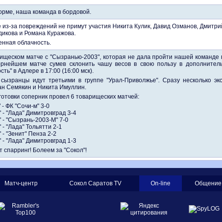
рме, наша команда в бордовой.
 из-за повреждений не примут участия Никита Кулик, Давид Озманов, Дмитри
дикова и Романа Куражова.
енная облачность.
ищеском матче с "Сызранью-2003", которая не дала пройти нашей команде 
орнейшем матче сумев склонить чашу весов в свою пользу в дополнител
ть" в Адлере в 17:00 (16:00 мск).
сызранцы идут третьими в группе "Урал-Приволжье". Сразу несколько экс
ан Семякин и Никита Имуллин.
готовки соперник провел 6 товарищеских матчей:
 - ФК "Сочи-м" 3-0
 - "Лада" Димитровград 3-4
 - "Сызрань-2003-М" 7-0
 - "Лада" Тольятти 2-1
 - "Зенит" Пенза 2-2
 - "Лада" Димитровград 1-3
 спарринг! Болеем за "Сокол"!
Матч-центр
Сокол Саратов TV
On-line
Общение