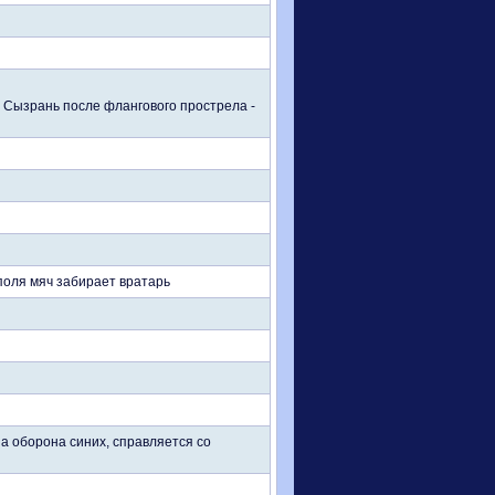
т Сызрань после флангового прострела -
 поля мяч забирает вратарь
а оборона синих, справляется со