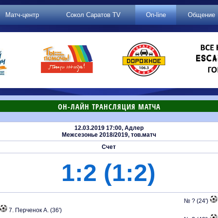
Матч-центр
Сокол Саратов TV
On-line
Общение
ОН-ЛАЙН ТРАНСЛЯЦИЯ МАТЧА
12.03.2019 17:00, Адлер
Межсезонье 2018/2019, тов.матч
Счет
1:2 (1:2)
№ ? (24')
7. Перченок А. (36')