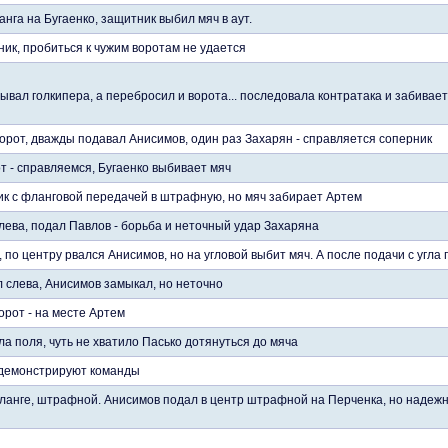
нга на Бугаенко, защитник выбил мяч в аут.
ик, пробиться к чужим воротам не удается
вал голкипера, а перебросил и ворота... последовала контратака и забивае
ворот, дважды подавал Анисимов, один раз Захарян - справляется соперник
т - справляемся, Бугаенко выбивает мяч
ик с фланговой передачей в штрафную, но мяч забирает Артем
лева, подал Павлов - борьба и неточный удар Захаряна
по центру рвался Анисимов, но на угловой выбит мяч. А после подачи с угла
 слева, Анисимов замыкал, но неточно
орот - на месте Артем
ла поля, чуть не хватило Пасько дотянуться до мяча
 демонстрируют команды
ланге, штрафной. Анисимов подал в центр штрафной на Перченка, но надежн