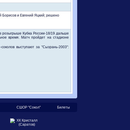
й Борисов и Евгений Яцкий; решено
в розыгрыше Кубка России-18/19 дальше
ьное время. Матч пройдет на стадионе
-соколов выступают за "Сызрань-2003":
СШОР "Сокол"
Билеты