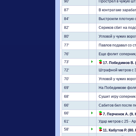
90'
Прострел в чужую шт
87'
В контратаке зараба
84'
Выстроили плотную о
82'
Сериков сбит на под
80'
Угловой у чужих воро
77'
Павлов подавал со с
76'
Еще фолит соперник,
73'
17. Победимов В. (
72'
Штрафной метров с 3
70'
Угловой у чужих воро
69'
На Победимове фол
68'
Сушит игру соперник
66'
Сабитов бил после п
66'
7. Перченок А. (9. 
61'
Удар метров с 25 - А
58'
11. Кабутов Р. (80