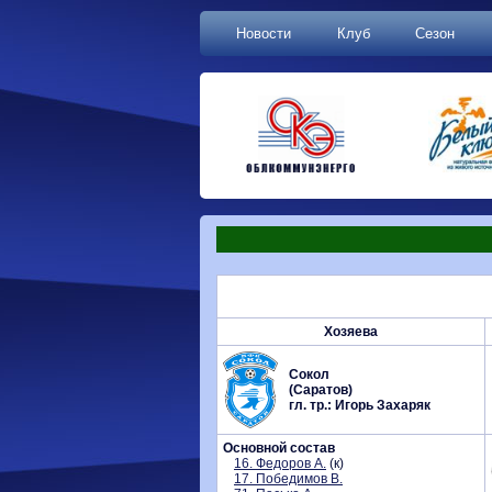
Новости
Клуб
Сезон
Хозяева
Сокол
(Саратов)
гл. тр.: Игорь Захаряк
Основной состав
16. Федоров А.
(к)
17. Победимов В.