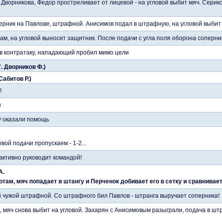
Дворникова, Федор простреливает от лицевой - на угловой выбит мяч. Серик
ерник на Павлове, штрафной. Анисимов подал в штрафную, на угловой выбит 
ам, на угловой выносит защитник. После подачи с угла поля оборона соперн
в контратаку, нападающий пробил мимо цели
7. Дворников Ф.)
Сабитов Р.)
!
н
му оказали помощь
вой подачи пропускаем - 1-2...
активно руководит командой!
А.
отам, мяч попадает в штангу и Перченок добивает его в сетку и сравнивает 
й чужой штрафной. Со штрафного бил Павлов - штранга выручает соперника!
, мяч снова выбит на угловой. Захарян с Анисимовым разыграли, подача в шт