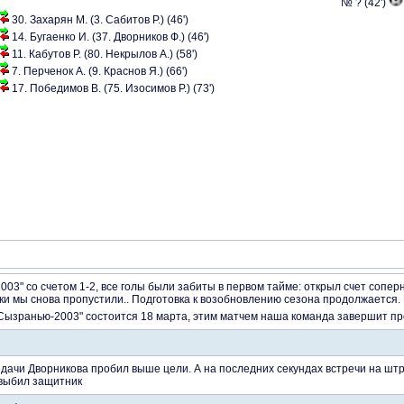
№ ? (42')
30. Захарян М. (3. Сабитов Р.) (46')
14. Бугаенко И. (37. Дворников Ф.) (46')
11. Кабутов Р. (80. Некрылов А.) (58')
7. Перченок А. (9. Краснов Я.) (66')
17. Победимов В. (75. Изосимов Р.) (73')
03" со счетом 1-2, все голы были забиты в первом тайме: открыл счет соперн
ки мы снова пропустили.. Подготовка к возобновлению сезона продолжается.
"Сызранью-2003" состоится 18 марта, этим матчем наша команда завершит пр
дачи Дворникова пробил выше цели. А на последних секундах встречи на ш
 выбил защитник