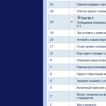
31'
Павлов подавал с фла
30'
Плотно играет соперн
Гол! № ?
24'
Победимов перебрасы
0-1...
23'
Три угловых у чужих 
19'
Угловой у наших воро
17'
Атаку провел соперн
11'
Еще один стандарт с
9'
Хорошая наша атака, 
7'
Павлов простреливал
6'
Удар в створ наших в
5'
Захарян подавал с уг
3'
Встречный прессинг
Фолит соперник на ф
2'
стандартом
1'
Матч начался!