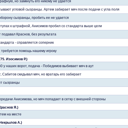
рафную, но замкнуть его никому не удается
тывают угловой сызранцы. Артем забирает мяч после подачи с угла поля
борону сызранцы, пробить ее не удается
ступах к штрафной, Анисимов пробил со стандарта выше цели
т подавал Краснов, без результата
тандарта - справляется соперник
 требуется помощь нашему игроку
75. Изосимов Р.)
0 у наших ворот, подача - Победимов выбивает мяч в аут
т, Сабитов скидывал мяч, но вратарь его забирает
ят сызранцы
ередачи Анисимова, но мяч попадает в сетку с внешней стороны
Краснов Я.)
ртем на месте
. Некрылов А.)