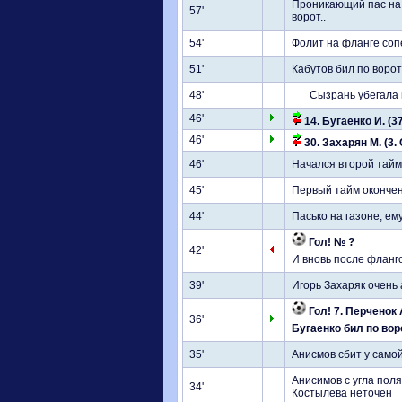
Проникающий пас на 
57'
ворот..
54'
Фолит на фланге соп
51'
Кабутов бил по ворот
48'
Сызрань убегала 
46'
14. Бугаенко И. (3
46'
30. Захарян М. (3. 
46'
Начался второй тайм
45'
Первый тайм оконче
44'
Пасько на газоне, е
Гол! № ?
42'
И вновь после фланго
39'
Игорь Захаряк очень 
Гол! 7. Перченок 
36'
Бугаенко бил по вор
35'
Анисмов сбит у само
Анисимов с угла поля
34'
Костылева неточен