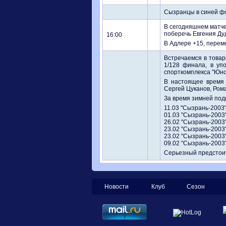
Сызранцы в синей фо
В сегодняшнем матче
поберечь Евгения Ду
16:00
В Адлере +15, перем
Встречаемся в товар
1/128 финала, в уп
спорткомплекса "Юнос
В настоящее время 
Сергей Цуканов, Ром
За время зимней под
11.03 "Сызрань-2003"
01.03 "Сызрань-2003"
26.02 "Сызрань-2003"
23.02 "Сызрань-2003"
23.02 "Сызрань-2003"
09.02 "Сызрань-2003"
Серьезный предстоит
Новости
Клуб
Сезон