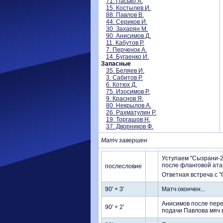
71. Пасько А.
15. Костылев И.
88. Павлов В.
44. Сериков И.
30. Захарян М.
90. Анисимов Д.
11. Кабутов Р.
7. Перченок А.
14. Бугаенко И.
Запасные
35. Беляев И.
3. Сабитов Р.
6. Котюх Д.
75. Изосимов Р.
9. Краснов Я.
80. Некрылов А.
26. Рахматулин Р.
19. Торгашов Н.
37. Дворников Ф.
Матч завершен
Уступаем "Сызрани-20
после фланговой ата
послесловие
Ответная встреча с 
90' + 3'
Матч окончен...
Анисимов после пере
90' + 2'
подачи Павлова мяч