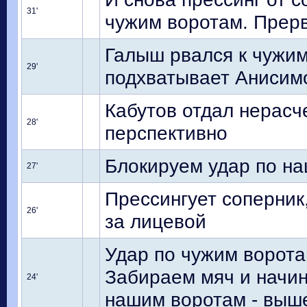
31'
чужим воротам. Прерв
Галыш рвался к чужим
29'
подхватывает Анисимов
Кабутов отдал нерасч
28'
перспективно
Блокируем удар по н
27'
Прессингует соперник
26'
за лицевой
Удар по чужим ворота
Забираем мяч и начин
24'
нашим воротам - выш