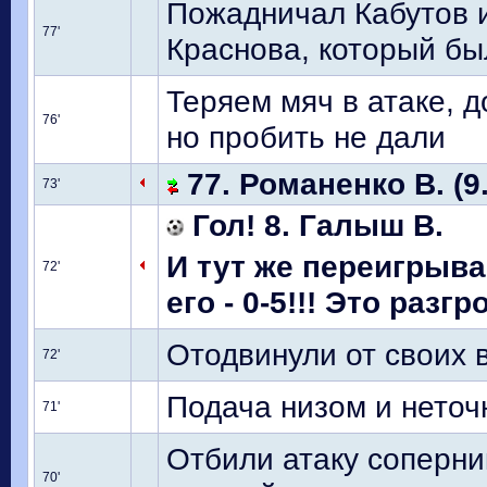
Пожадничал Кабутов и
77'
Краснова, который бы
Теряем мяч в атаке, 
76'
но пробить не дали
77. Романенко В. (9
73'
Гол! 8. Галыш В.
И тут же переигрыв
72'
его - 0-5!!! Это разгр
Отодвинули от своих 
72'
Подача низом и неточ
71'
Отбили атаку соперни
70'