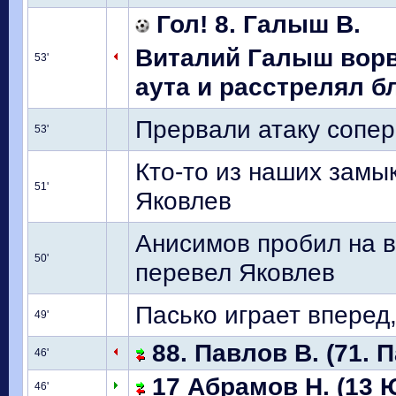
Гол! 8. Галыш В.
Виталий Галыш вор
53'
аута и расстрелял бл
Прервали атаку сопер
53'
Кто-то из наших замык
51'
Яковлев
Анисимов пробил на в
50'
перевел Яковлев
Пасько играет вперед,
49'
88. Павлов В. (71. П
46'
17 Абрамов Н. (13 
46'