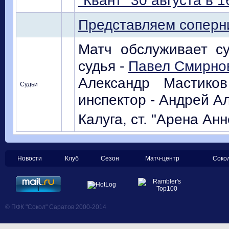
"Квант" 30 августа в 1
Представляем соперн
Матч обслуживает су
судья -
Павел Смирнов
Александр Мастиков
Судьи
инспектор - Андрей А
Калуга, ст. "Арена Анн
Новости
Клуб
Сезон
Матч-центр
Соко
© ПФК "Сокол" Саратов 2000-2014