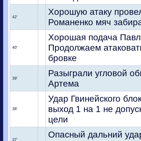
Хорошую атаку провел
42'
Романенко мяч забир
Хорошая подача Павло
Продолжаем атаковать
40'
бровке
Разыграли угловой об
39'
Артема
Удар Гвинейского бло
выход 1 на 1 не допу
38'
цели
Опасный дальний удар
37'