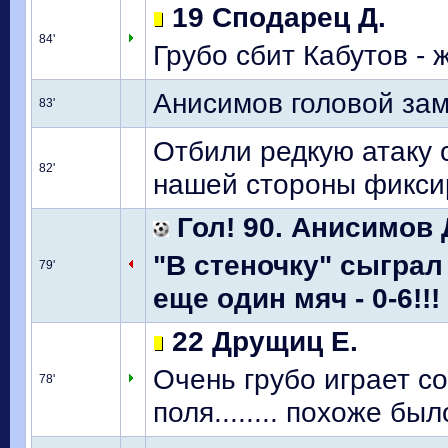
19 Сподарец Д.
84'
Грубо сбит Кабутов - ж
Анисимов головой зам
83'
Отбили редкую атаку 
82'
нашей стороны фикси
Гол! 90. Анисимов 
"В стеночку" сыгра
79'
еще один мяч - 0-6!!!
22 Друщиц Е.
Очень грубо играет со
78'
поля........ похоже бы