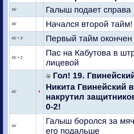
Галыш подает справа 
46'
Начался второй тайм!
46'
Первый тайм окончен
45' + 3'
Пас на Кабутова в шт
45' + 2'
лицевой
Гол! 19. Гвинейский
Никита Гвинейский 
45'
накрутил защитников
0-2!
Галыш боролся за мяч
44'
его подальше