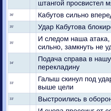
штангой просвистел м
Кабутов сильно впере
36'
Удар Кабутова блокир
35'
И следом наша атака,
35'
сильно, замкнуть не у
Подача справа в нашу
34'
перекладину
Галыш скинул под уда
33'
выше цели
Выстроились в оборон
33'
И снова прессинг от с