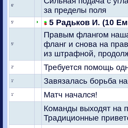
Сильная подача с угла
6'
за пределы поля
5 Радьков И. (10 Ем
5'
Правым флангом наша
фланг и снова на пра
5'
из штрафной, продолж
Требуется помощь одн
2'
Завязалась борьба н
1'
Матч начался!
1'
Команды выходят на п
Традиционные привет