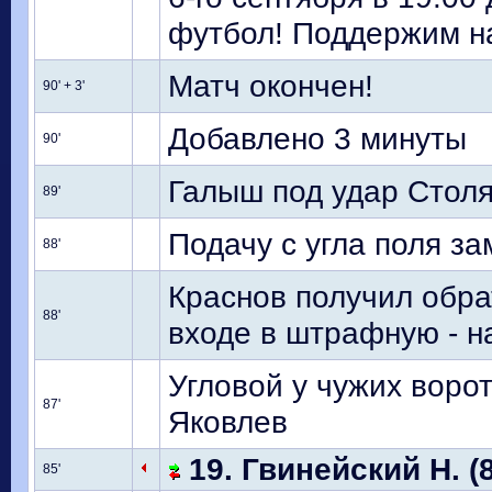
футбол! Поддержим н
Матч окончен!
90' + 3'
Добавлено 3 минуты
90'
Галыш под удар Столя
89'
Подачу с угла поля за
88'
Краснов получил обра
88'
входе в штрафную - н
Угловой у чужих ворот
87'
Яковлев
19. Гвинейский Н. (
85'