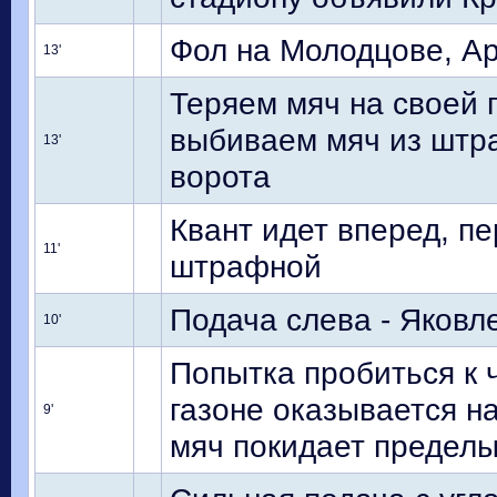
Фол на Молодцове, Ар
13'
Теряем мяч на своей п
выбиваем мяч из штра
13'
ворота
Квант идет вперед, п
11'
штрафной
Подача слева - Яковл
10'
Попытка пробиться к 
газоне оказывается на
9'
мяч покидает пределы