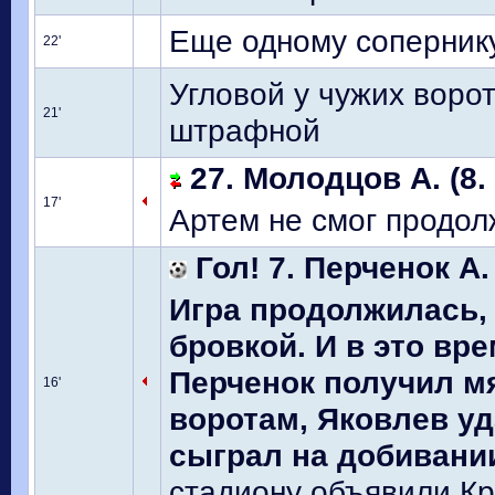
Еще одному соперник
22'
Угловой у чужих ворот
21'
штрафной
27. Молодцов А. (8.
17'
Артем не смог продолж
Гол! 7. Перченок А.
Игра продолжилась,
бровкой. И в это вр
Перченок получил м
16'
воротам, Яковлев уд
сыграл на добивании,
стадиону объявили Кра