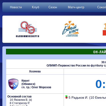
Новости
Клуб
Сезон
Матч-центр
Сокол
ОН-ЛАЙ
30.
ОЛИМП-Первенство России по футболу сре
Хозяева
0:
Квант
(Обнинск)
гл. тр.: Олег Морозов
Основной состав
5 Радьков И. (10 Емелья
16 Яковлев В. (к)
8 Стегэреску Р.