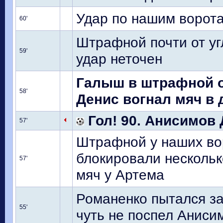
Удар по нашим ворота
60'
Штрафной почти от уг
59'
удар неточен
Галыш в штрафной о
58'
Денис вогнал мяч в д
Гол! 90. Анисимов 
57'
Штрафной у наших во
блокировали нескольк
57'
мяч у Артема
Романенко пытался за
55'
чуть не поспел Аниси