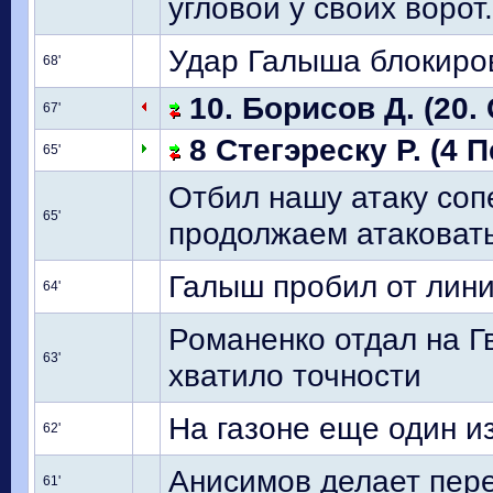
угловой у своих ворот.
Удар Галыша блокиро
68'
10. Борисов Д. (20.
67'
8 Стегэреску Р. (4 
65'
Отбил нашу атаку соп
65'
продолжаем атаковать
Галыш пробил от лини
64'
Романенко отдал на Гв
63'
хватило точности
На газоне еще один и
62'
Анисимов делает пере
61'