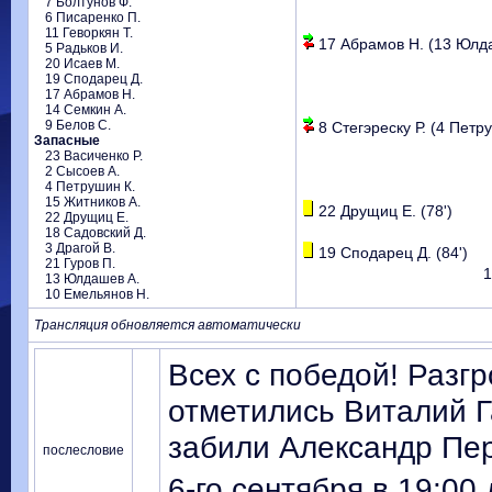
7 Болтунов Ф.
6 Писаренко П.
11 Геворкян Т.
17 Абрамов Н. (13 Юлда
5 Радьков И.
20 Исаев М.
19 Сподарец Д.
17 Абрамов Н.
14 Семкин А.
9 Белов С.
8 Стегэреску Р. (4 Петру
Запасные
23 Васиченко Р.
2 Сысоев А.
4 Петрушин К.
15 Житников А.
22 Друщиц Е. (78')
22 Друщиц Е.
18 Садовский Д.
3 Драгой В.
19 Сподарец Д. (84')
21 Гуров П.
1
13 Юлдашев А.
10 Емельянов Н.
Трансляция обновляется автоматически
Всех с победой! Разгр
отметились Виталий Г
забили Александр Пер
послесловие
6-го сентября в 19:00