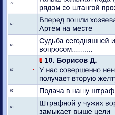
72'
рядом со штангой про
Вперед пошли хозяева
69'
Артем на месте
Судьба сегодняшней и
68'
вопросом..........
10. Борисов Д.
У нас совершенно нену
67'
получает вторую желтую.
Подача в нашу штрафн
66'
Штрафной у чужих вор
63'
замыкает выше цели