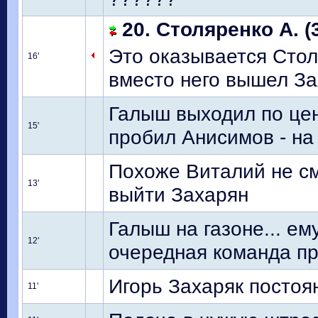
20. Столяренко А. (
Это оказывается Стол
16'
вместо него вышел З
Галыш выходил по цен
15'
пробил Анисимов - на
Похоже Виталий не см
13'
выйти Захарян
Галыш на газоне... е
12'
очередная команда про
Игорь Захаряк постоя
11'