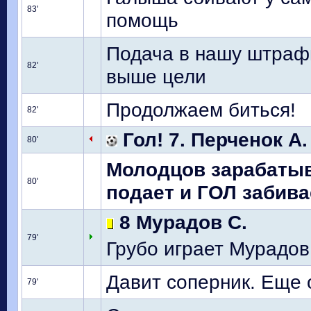
83'
помощь
Подача в нашу штрафн
82'
выше цели
Продолжаем биться!
82'
Гол! 7. Перченок А.
80'
Молодцов зарабатыва
80'
подает и ГОЛ забивае
8 Мурадов С.
79'
Грубо играет Мурадо
Давит соперник. Еще 
79'