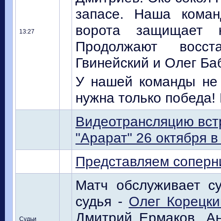
запасе. Наша коман
ворота защищает 
13:27
Продолжают восст
Гвинейский и Олег Ба
У нашей команды не 
нужна только победа! 
Видеотрансляцию вст
"Арарат" 26 октября в 
Представляем соперн
Матч обслуживает су
судья -
Олег Корецки
Дмитрий Ермаков, Ан
Судьи