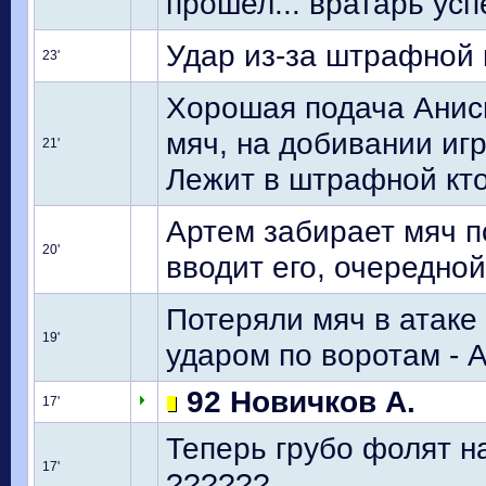
прошел... вратарь усп
Удар из-за штрафной 
23'
Хорошая подача Аниси
мяч, на добивании иг
21'
Лежит в штрафной кто
Артем забирает мяч по
20'
вводит его, очередно
Потеряли мяч в атаке
19'
ударом по воротам - 
92 Новичков А.
17'
Теперь грубо фолят н
17'
??????