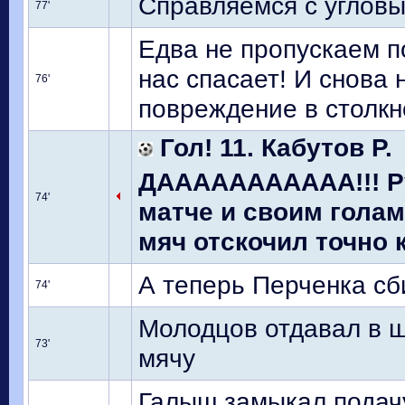
Справляемся с угловым
77'
Едва не пропускаем по
нас спасает! И снова 
76'
повреждение в столкн
Гол! 11. Кабутов Р.
ДААААААААААА!!! Ру
74'
матче и своим голам
мяч отскочил точно к
А теперь Перченка сб
74'
Молодцов отдавал в ш
73'
мячу
Галыш замыкал подачу