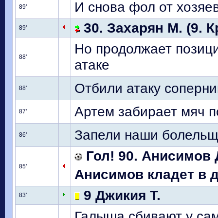
И снова фол от хозяе
89'
30. Захарян М. (9. К
89'
Но продолжает позици
88'
атаке
Отбили атаку соперни
88'
Артем забирает мяч п
87'
Запели наши болельщ
86'
Гол! 90. Анисимов 
85'
Анисимов кладет в де
9 Джикия Т.
83'
Галыша сбивают у са