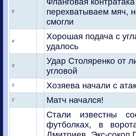
Фланговая контратака
перехватываем мяч, н
5'
смогли
Хорошая подача с угла
4'
удалось
Удар Столяренко от л
3'
угловой
Хозяева начали с атак
2'
Матч начался!
1'
Стали известны со
футболках, в ворот
Дмитриев. Экс-сокол 