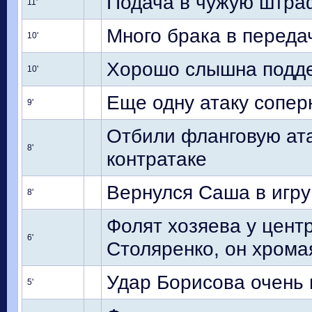
Подача в чужую штраф
11'
Много брака в переда
10'
Хорошо слышна подд
10'
Еще одну атаку сопе
9'
Отбили фланговую ата
8'
контратаке
Вернулся Саша в игру
8'
Фолят хозяева у цент
6'
Столяренко, он хромая
Удар Борисова очень 
5'