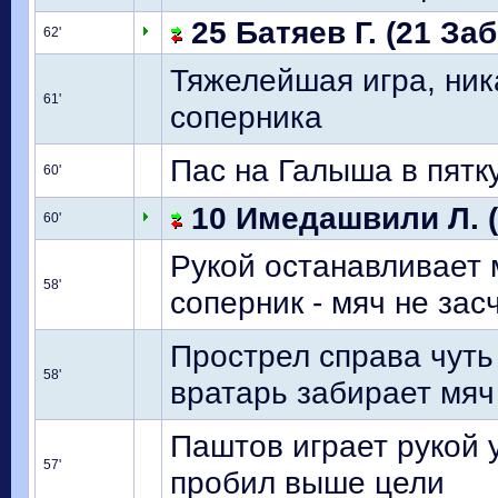
25 Батяев Г. (21 За
62'
Тяжелейшая игра, ник
61'
соперника
Пас на Галыша в пятку
60'
10 Имедашвили Л. (
60'
Рукой останавливает 
58'
соперник - мяч не зас
Прострел справа чуть 
58'
вратарь забирает мяч
Паштов играет рукой 
57'
пробил выше цели