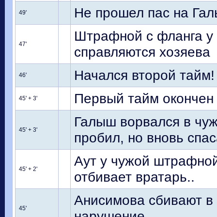
Не прошел пас на Гал
49'
Штрафной с фланга у 
47'
справляются хозяева
Начался второй тайм!
46'
Первый тайм окончен
45' + 3'
Галыш ворвался в чу
45' + 3'
пробил, но вновь спас
Аут у чужой штрафной
45' + 2'
отбивает вратарь..
Анисимова сбивают в 
45'
нарушение