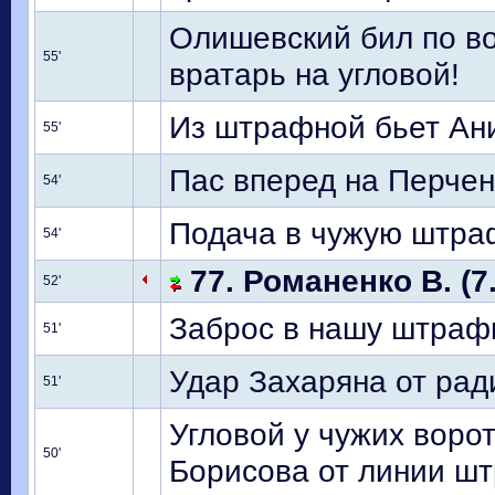
Олишевский бил по во
55'
вратарь на угловой!
Из штрафной бьет Ани
55'
Пас вперед на Перчен
54'
Подача в чужую штраф
54'
77. Романенко В. (7
52'
Заброс в нашу штрафн
51'
Удар Захаряна от ра
51'
Угловой у чужих ворот
50'
Борисова от линии ш