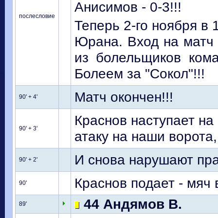
Анисимов - 0-3!!!
послесловие
Теперь 2-го ноября в
Юрана. Вход на матч 
из болельщиков ком
Болеем за "Сокол"!!!
Матч окончен!!!
90' + 4'
Краснов наступает на
90' + 3'
атаку на наши ворота,
И снова нарушают пр
90' + 2'
Краснов подает - мяч
90'
44 Андямов В.
89'