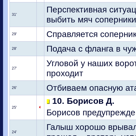
Перспективная ситуаци
31'
выбить мяч соперник
Справляется соперник
29'
Подача с фланга в чу
28'
Угловой у наших ворот
27'
проходит
Отбиваем опасную ат
26'
10. Борисов Д.
25'
Борисов предупрежден
Галыш хорошо врывалс
24'