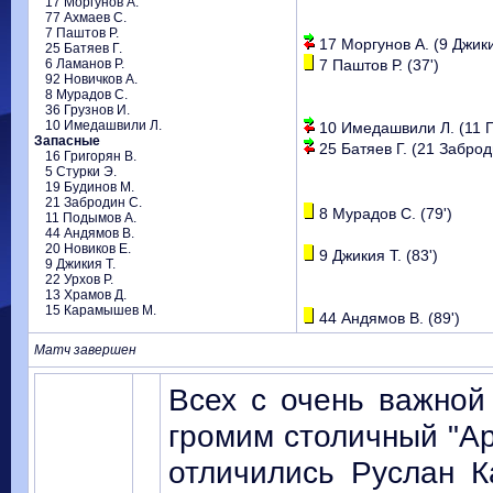
17 Моргунов А.
77 Ахмаев С.
7 Паштов Р.
17 Моргунов А. (9 Джикия
25 Батяев Г.
6 Ламанов Р.
7 Паштов Р. (37')
92 Новичков А.
8 Мурадов С.
36 Грузнов И.
10 Имедашвили Л.
10 Имедашвили Л. (11 П
Запасные
25 Батяев Г. (21 Заброди
16 Григорян В.
5 Стурки Э.
19 Будинов М.
21 Забродин С.
8 Мурадов С. (79')
11 Подымов А.
44 Андямов В.
20 Новиков Е.
9 Джикия Т. (83')
9 Джикия Т.
22 Урхов Р.
13 Храмов Д.
15 Карамышев М.
44 Андямов В. (89')
Матч завершен
Всех с очень важной
громим столичный "Ар
отличились Руслан К