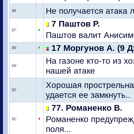
Не получается атака 
38'
7 Паштов Р.
37'
Паштов валит Анисимов
17 Моргунов А. (9 Д
36'
На газоне кто-то из х
34'
нашей атаке
Хорошая прострельная
32'
удается ее замкнуть..
77. Романенко В.
Романенко предупрежд
31'
поля...