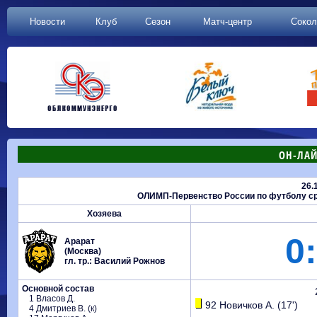
Новости
Клуб
Сезон
Матч-центр
Сокол
ОН-ЛАЙ
26.
ОЛИМП-Первенство России по футболу сре
Хозяева
0:
Арарат
(Москва)
гл. тр.: Василий Рожнов
Основной состав
1 Власов Д.
92 Новичков А. (17')
4 Дмитриев В. (к)