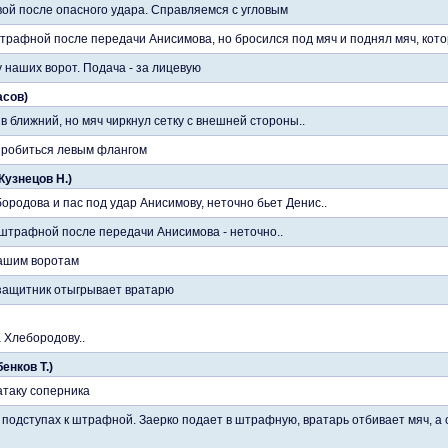
вой после опасного удара. Справляемся с угловым
трафной после передачи Анисимова, но бросился под мяч и поднял мяч, кот
 наших ворот. Подача - за лицевую
асов)
 ближний, но мяч чиркнул сетку с внешней стороны..
пробиться левым флангом
 Кузнецов Н.)
ородова и пас под удар Анисимову, неточно бьет Денис..
 штрафной после передачи Анисимова - неточно..
нашим воротам
защитник отыгрывает вратарю
 Хлебородову..
енков Т.)
таку соперника
 подступах к штрафной. Заерко подает в штрафную, вратарь отбивает мяч, а 