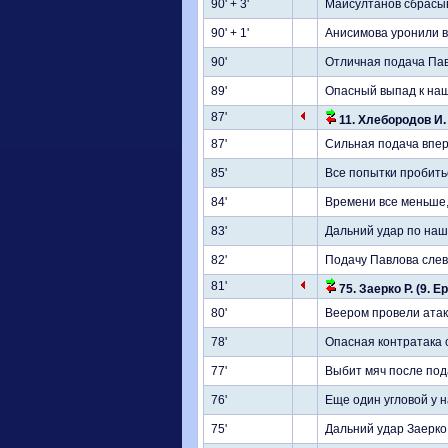
90' + 3'
Майсултанов сбрасыв
90' + 1'
Анисимова уронили в
90'
Отличная подача Павл
89'
Опасный выпад к наш
87'
11. Хлебородов И. 
87'
Сильная подача впер
85'
Все попытки пробить
84'
Времени все меньше, 
83'
Дальний удар по наш
82'
Подачу Павлова слев
81'
75. Заерко Р. (9. Е
80'
Веером провели атаку
78'
Опасная контратака 
77'
Выбит мяч после под
76'
Еще один угловой у 
75'
Дальний удар Заерко 