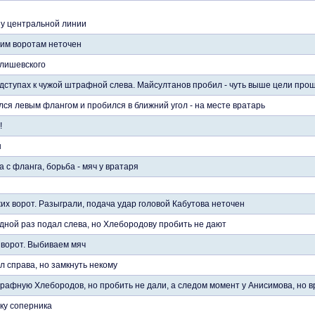
 у центральной линии
им воротам неточен
Олишевского
дступах к чужой штрафной слева. Майсултанов пробил - чуть выше цели про
ся левым флангом и пробился в ближний угол - на месте вратарь
!
н
 с фланга, борьба - мяч у вратаря
их ворот. Разыграли, подача удар головой Кабутова неточен
дной раз подал слева, но Хлебородову пробить не дают
 ворот. Выбиваем мяч
л справа, но замкнуть некому
рафную Хлебородов, но пробить не дали, а следом момент у Анисимова, но в
ку соперника