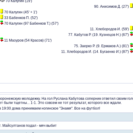
70 Калугин (19')
90. Анисимов Д. (27')
70 Калугин (45' + 1')
33 Бабенков П. (52')
70 Калугин (97 Бабенков Т.) (57')
11. Хлебородов И. (59')
77. Кабутов Р. (19. Кузнецов Н.) (67')
11 Мазуров (54 Красов) (71')
75. Заерко Р. (9. Ермаков А.) (81')
11. Хлебородов И. (14. Бугаенко И.) (87')
воронежскую молодежку. На гол Руслана Кабутова соперник ответил своим го
т были тщетны... 1-1. Это совсем не тот результат, которого все ждали.
в 19:00 дома принимаем ногинское "Знамя". Все на футбол!
т. Майсултанов подал - мяч выбит