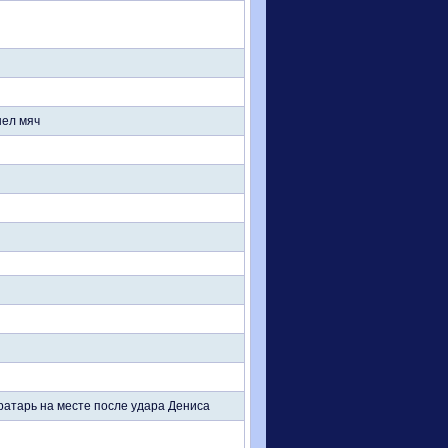
шел мяч
ратарь на месте после удара Дениса