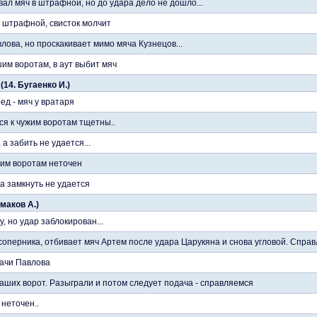
ал мяч в штрафной, но до удара дело не дошло...
 штрафной, свисток молчит
ова, но проскакивает мимо мяча Кузнецов...
им воротам, в аут выбит мяч
(14. Бугаенко И.)
ед - мяч у вратаря
ся к чужим воротам тщетны..
а забить не удается...
им воротам неточен
а замкнуть не удается
рмаков А.)
, но удар заблокирован...
соперника, отбивает мяч Артем после удара Царукяна и снова угловой. Спра
ачи Павлова
наших ворот. Разыграли и потом следует подача - справляемся
неточен..