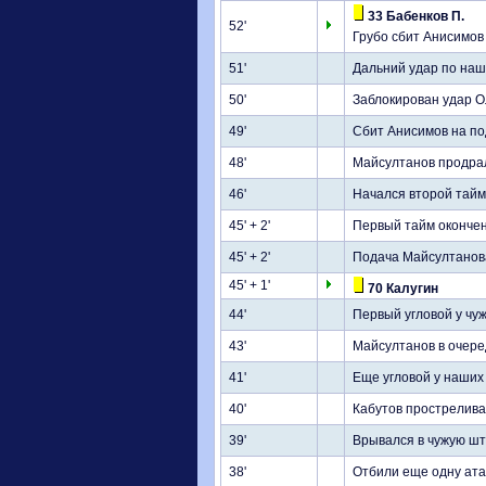
33 Бабенков П.
52'
Грубо сбит Анисимов
51'
Дальний удар по наш
50'
Заблокирован удар 
49'
Сбит Анисимов на по
48'
Майсултанов продрал
46'
Начался второй тайм
45' + 2'
Первый тайм оконче
45' + 2'
Подача Майсултанова
45' + 1'
70 Калугин
44'
Первый угловой у чуж
43'
Майсултанов в очере
41'
Еще угловой у наших
40'
Кабутов прострелива
39'
Врывался в чужую шт
38'
Отбили еще одну ата