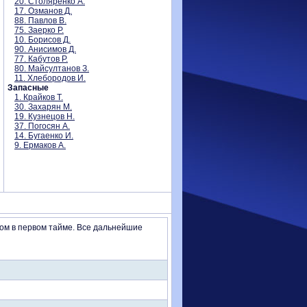
20. Столяренко А.
17. Озманов Д.
88. Павлов В.
75. Заерко Р.
10. Борисов Д.
90. Анисимов Д.
77. Кабутов Р.
80. Майсултанов З.
11. Хлебородов И.
Запасные
1. Крайков Т.
30. Захарян М.
19. Кузнецов Н.
37. Погосян А.
14. Бугаенко И.
9. Ермаков А.
лом в первом тайме. Все дальнейшие