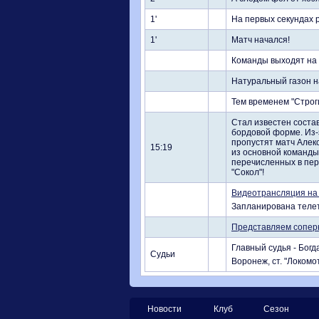
1'
На первых секундах 
1'
Матч начался!
Команды выходят на 
Натуральный газон н
Тем временем "Строги
Стал известен соста
бордовой форме. Из-
пропустят матч Алек
15:19
из основной команды
перечисленных в перв
"Сокол"!
Видеотрансляция на 
Запланирована телет
Представляем сопер
Главный судья - Богд
Судьи
Воронеж, ст. "Локомот
Новости
Клуб
Сезон