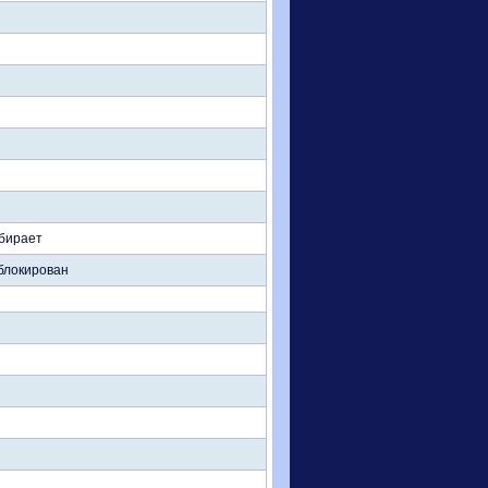
абирает
 блокирован