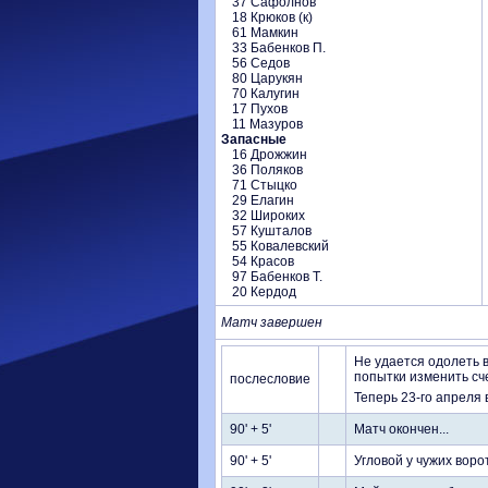
37 Сафолнов
18 Крюков (к)
61 Мамкин
33 Бабенков П.
56 Седов
80 Царукян
70 Калугин
17 Пухов
11 Мазуров
Запасные
16 Дрожжин
36 Поляков
71 Стыцко
29 Елагин
32 Широких
57 Кушталов
55 Ковалевский
54 Красов
97 Бабенков Т.
20 Кердод
Матч завершен
Не удается одолеть 
попытки изменить сче
послесловие
Теперь 23-го апреля 
90' + 5'
Матч окончен...
90' + 5'
Угловой у чужих воро