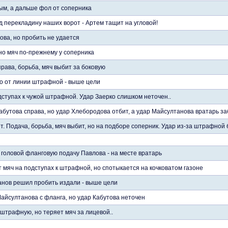
ым, а дальше фол от соперника
 перекладину наших ворот - Артем тащит на угловой!
ова, но пробить не удается
 но мяч по-прежнему у соперника
рава, борьба, мяч выбит за боковую
о от линии штрафной - выше цели
дступах к чужой штрафной. Удар Заерко слишком неточен..
бутова справа, но удар Хлебородова отбит, а удар Майсултанова вратарь з
т. Подача, борьба, мяч выбит, но на подборе соперник. Удар из-за штрафной
головой фланговую подачу Павлова - на месте вратарь
 мяч на подступах к штрафной, но спотыкается на кочковатом газоне
анов решил пробить издали - выше цели
айсултанова с фланга, но удар Кабутова неточен
штрафную, но теряет мяч за лицевой..