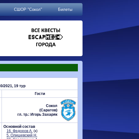
СШОР "Сокол"
Билеты
/2021, 19 тур
Гости
Сокол
(Саратов)
гл. тр.: Игорь Захаряк
Основной состав
16. Федоров А.
(к)
5. Олишевский Н.