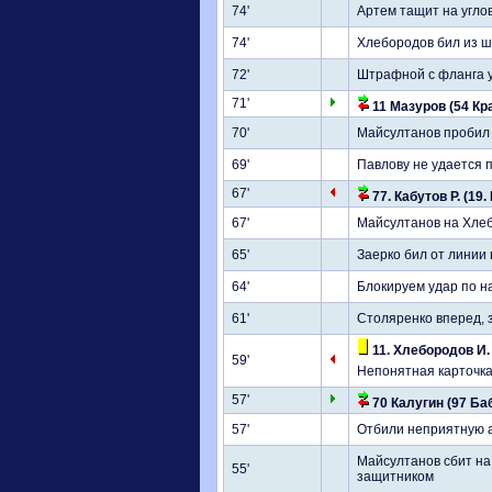
74'
Артем тащит на угло
74'
Хлебородов бил из ш
72'
Штрафной с фланга у
71'
11 Мазуров (54 Кр
70'
Майсултанов пробил в
69'
Павлову не удается 
67'
77. Кабутов Р. (19.
67'
Майсултанов на Хлеб
65'
Заерко бил от линии
64'
Блокируем удар по 
61'
Столяренко вперед, 
11. Хлебородов И.
59'
Непонятная карточка
57'
70 Калугин (97 Баб
57'
Отбили неприятную а
Майсултанов сбит на
55'
защитником