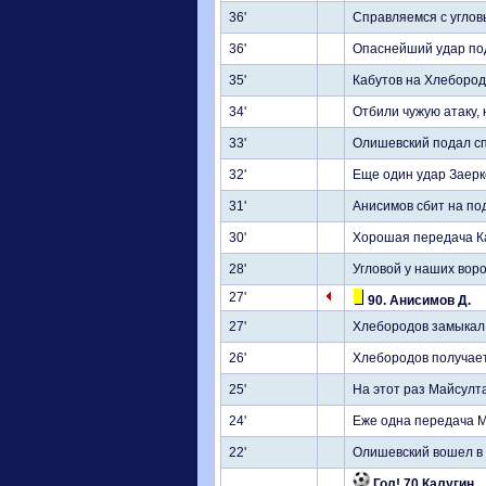
36'
Справляемся с углов
36'
Опаснейший удар под
35'
Кабутов на Хлебород
34'
Отбили чужую атаку,
33'
Олишевский подал сп
32'
Еще один удар Заерк
31'
Анисимов сбит на по
30'
Хорошая передача Ка
28'
Угловой у наших воро
27'
90. Анисимов Д.
27'
Хлебородов замыкал 
26'
Хлебородов получает
25'
На этот раз Майсулт
24'
Еже одна передача М
22'
Олишевский вошел в 
Гол! 70 Калугин