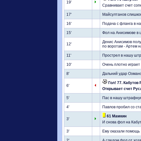
19'
Сравнивает счет сопе
17'
Майсултанов слишком
16'
Подача с фланга в н
15'
Фол на Анисимове в 
Денис Анисимов полу
12'
по воротам - Артем н
11'
Прострел в нашу шт
10'
Очень плотно играет
8'
Дальний удар Озман
Гол! 77. Кабутов Р
6'
Открывает счет Рус
5'
Пас в нашу штрафную
4'
Павлов пробил со ст
61 Мамкин
3'
И снова фол на Кабу
3'
Ему оказали помощь
2'
А следом фол от хоз