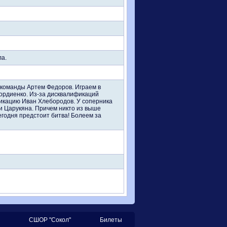
ла.
 команды Артем Федоров. Играем в
Гордиенко. Из-за дисквалификаций
фикацию Иван Хлебородов. У соперника
и Царукяна. Причем никто из выше
егодня предстоит битва! Болеем за
СШОР "Сокол"
Билеты