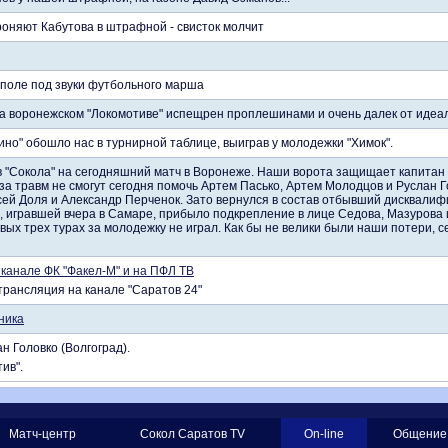
роняют Кабутова в штрафной - свисток молчит
поле под звуки футбольного марша
а воронежском "Локомотиве" испещрен проплешинами и очень далек от идеа
но" обошло нас в турнирной таблице, выиграв у молодежки "Химок".
в "Сокола" на сегодняшний матч в Воронеже. Наши ворота защищает капитан
за травм не смогут сегодня помочь Артем Пасько, Артем Молодцов и Руслан 
сей Доля и Александр Перченок. Зато вернулся в состав отбывший дисквали
, игравшей вчера в Самаре, прибыло подкрепление в лице Седова, Мазурова 
ых трех турах за молодежку не играл. Как бы не велики были наши потери, с
канале ФК "Факел-М" и на ПФЛ ТВ
рансляция на канале "Саратов 24"
ника
ан Головко (Волгоград).
ив".
Матч-центр
Сокол Саратов TV
On-line
Общение