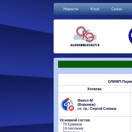
Новости
Клуб
Сезон
ОЛИМП-Первен
Хозяева
Факел-М
(Воронеж)
гл. тр.: Сергей Сопнев
Основной состав
79 Ермаков
19 Неплюев