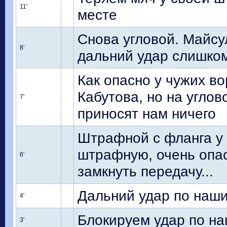
11'
месте
Снова угловой. Майсу
8'
дальний удар слишком
Как опасно у чужих в
Кабутова, но на углов
7'
приносят нам ничего
Штрафной с фланга у 
штрафную, очень опас
6'
замкнуть передачу...
Дальний удар по наш
4'
Блокируем удар по н
3'