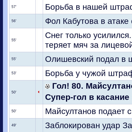
Борьба в нашей штраф
57'
Фол Кабутова в атаке 
56'
Снег только усилился.
55'
теряет мяч за лицево
Олишевский подал в 
55'
Борьба у чужой штраф
53'
Гол! 80. Майсултан
50'
Супер-гол в касание 
Майсултанов подает с
50'
Заблокирован удар За
49'