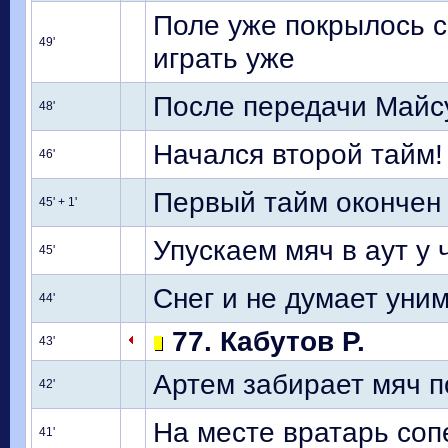
Поле уже покрылось с
49'
играть уже
После передачи Майс
48'
Начался второй тайм!
46'
Первый тайм окончен
45' + 1'
Упускаем мяч в аут у
45'
Снег и не думает уним
44'
77. Кабутов Р.
43'
Артем забирает мяч п
42'
На месте вратарь соп
41'