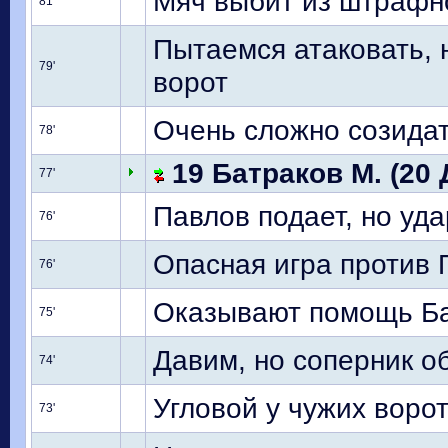
Мяч выбит из штрафн
81'
Пытаемся атаковать, 
79'
ворот
Очень сложно созидат
78'
19 Батраков М. (20
77'
Павлов подает, но уд
76'
Опасная игра против П
76'
Оказывают помощь Ба
75'
Давим, но соперник о
74'
Угловой у чужих ворот
73'