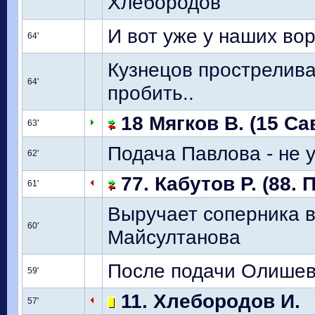
Хлебородов
И вот уже у наших вор
64'
Кузнецов простреливал
64'
пробить..
18 Мягков В. (15 Са
63'
Подача Павлова - не 
62'
77. Кабутов Р. (88. 
61'
Выручает соперника в
60'
Майсултанова
После подачи Олишевс
59'
11. Хлебородов И.
57'