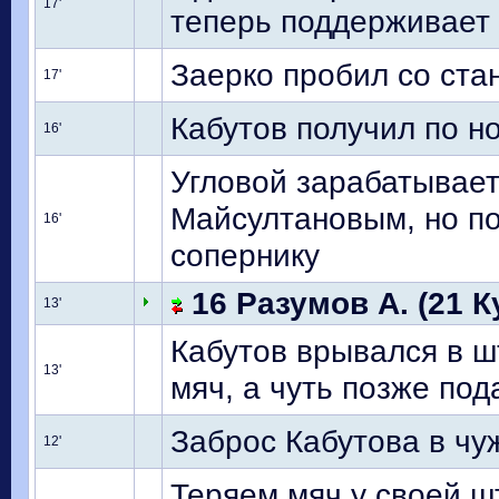
17'
теперь поддерживает 
Заерко пробил со ста
17'
Кабутов получил по н
16'
Угловой зарабатывает
Майсултановым, но п
16'
сопернику
16 Разумов А. (21 К
13'
Кабутов врывался в ш
13'
мяч, а чуть позже под
Заброс Кабутова в чу
12'
Теряем мяч у своей ш