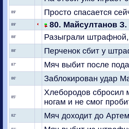
Просто спасается сейч
89'
80. Майсултанов З. 
89'
Разыграли штрафной, 
88'
Перченок сбит у штр
88'
Мяч выбит после под
87'
Заблокирован удар М
86'
Хлебородов сбросил м
85'
ногам и не смог пробить
Мяч доходит до Арте
82'