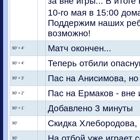
за вне игры... В итоге 
10-го мая в 15:00 до
Поддержим наших ребя
возможно!
Матч окончен...
90' + 4'
Теперь отбили опасну
90' + 4'
Пас на Анисимова, но мяч
90' + 3'
Пас на Ермаков - вне 
90' + 2'
Добавлено 3 минуты
90' + 1'
Скидка Хлебородова, н
90'
На отбой уже играет 
90'