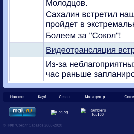
Молодцов.
Сахалин встретил наш
пройдет в экстремаль
Болеем за "Сокол"!
Видеотрансляция вст
Из-за неблагоприятны
час раньше запланиро
Новости
Клуб
Сезон
Матч-центр
Соко
© ПФК "Сокол" Саратов 2000-2020