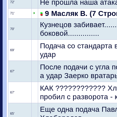
Не прошла наша атак
72'
9 Масляк В. (7 Стро
71'
Кузнецов забивает......
70'
боковой...............
Подача со стандарта 
69'
удар
После подачи с угла 
67'
а удар Заерко вратар
КАК ???????????? Хле
67'
пробил с разворота - 
Еще одна подача Павл
65'