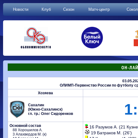
Новости
Клуб
Сезон
Матч-центр
Сокол
ОН-ЛАЙ
03.05.2
ОЛИМП-Первенство России по футболу сре
Хозяева
1:
Сахалин
(Южно-Сахалинск)
гл. тр.: Олег Сидоренков
Основной состав
16 Разумов А. (21 Кузнец
88 Хорошилов А.
19 Батраков М. (26')
3 Алахвердов М. (к)