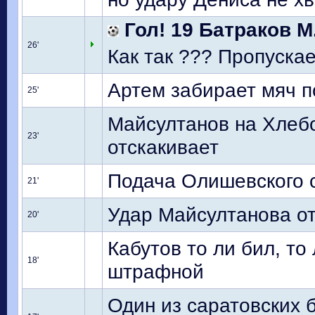
Гол! 19 Батраков М
26'
Как так ??? Пропускае
Артем забирает мяч 
25'
Майсултанов на Хлебо
23'
отскакивает
Подача Олишевского с
21'
Удар Майсултанова от
20'
Кабутов то ли бил, то
18'
штрафной
Один из саратовских 