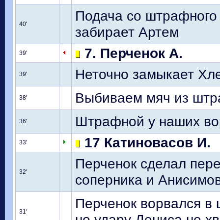
Подача со штрафного
40'
забирает Артем
7. Перченок А.
39'
Неточно замыкает Хле
39'
Выбиваем мяч из штр
38'
Штрафной у наших во
36'
17 Катиновасов И.
33'
Перченок сделал перед
32'
соперника и Анисимо
Перченок ворвался в
31'
но удару Дениса не хв