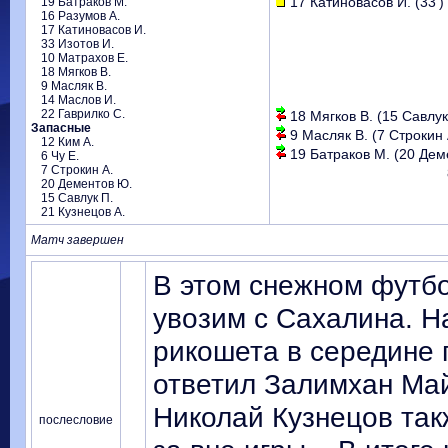
17 Катиновасов И. (33')
19 Батраков М.
16 Разумов А.
17 Катиновасов И.
33 Изотов И.
10 Матрахов Е.
18 Мягков В.
9 Масляк В.
14 Маслов И.
22 Гаврилко С.
18 Мягков В. (15 Савлук 
Запасные
9 Масляк В. (7 Строкин А
12 Ким А.
19 Батраков М. (20 Деме
6 Чу Е.
7 Строкин А.
20 Дементов Ю.
15 Савлук П.
21 Кузнецов А.
Матч завершен
В этом снежном футбо
увозим с Сахалина. Н
рикошета в середине 
ответил Залимхан Май
Николай Кузнецов такж
послесловие