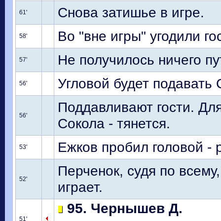
Снова затишье в игре.
61'
Во "вне игры" угодили го
58'
Не получилось ничего пу
57'
Угловой будет подавать 
56'
Поддавливают гости. Для
56'
Сокола - тянется.
Ежков пробил головой - 
53'
Перченок, судя по всему
52'
играет.
95. Чернышев Д.
51'