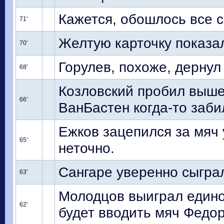
Кажется, обошлось все 
71'
Желтую карточку показал
70'
Горулев, похоже, дерну
68'
Козловский пробил выше 
66'
ВанБастен когда-то заби
Ежков зацепился за мяч
65'
неточно.
Сангаре уверенно сыгра
63'
Молодцов выиграл единоб
62'
будет вводить мяч Федор