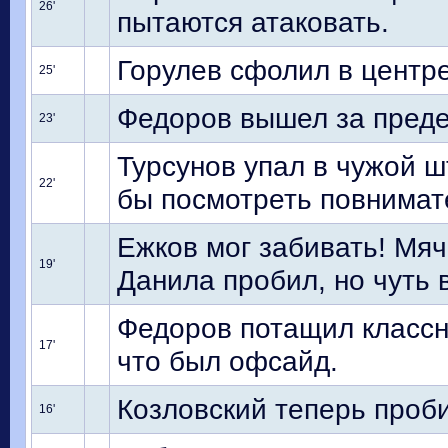
26'
пытаются атаковать.
Горулев сфолил в центре
25'
Федоров вышел за преде
23'
Турсунов упал в чужой 
22'
бы посмотреть повнимат
Ежков мог забивать! Мяч
19'
Данила пробил, но чуть
Федоров потащил классн
17'
что был офсайд.
Козловский теперь проби
16'