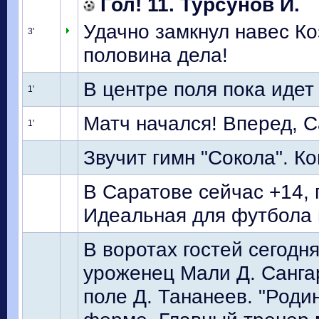
Гол! 11. Турсунов И.
Удачно замкнул навес Ко
3'
половина дела!
В центре поля пока идет
1'
Матч начался! Вперед, С
1'
Звучит гимн "Сокола". К
В Саратове сейчас +14, 
Идеальная для футбола 
В воротах гостей сегодн
уроженец Мали Д. Сангар
поле Д. Тананеев. "Роди