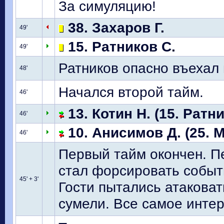
За симуляцию!
38. Захаров Г.
49'
15. Ратников С.
49'
Ратников опасно въехал 
48'
Начался второй тайм.
46'
13. Котин Н. (15. Ратни
46'
10. Анисимов Д. (25. М
46'
Первый тайм окончен. П
стал форсировать событ
45' + 3'
Гости пытались атаковать
сумели. Все самое интер