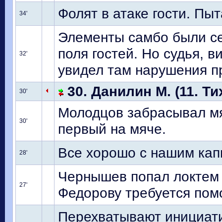
Фолят в атаке гости. Пы
34'
Элементы самбо были се
поля гостей. Но судья, в
32'
увидел там нарушения п
30. Данилин М. (11. Ти
30'
Молодцов забрасывал мя
30'
первый на мяче.
Все хорошо с нашим кап
28'
Чернышев попал локтем в
27'
Федорову требуется пом
Перехватывают инициати