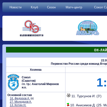
Новости
Клуб
Сезон
Матч-центр
Сокол С
ОН-ЛАЙ
22.0
Первенство России среди команд Второй
Хозяева
Сокол
1:
(Саратов)
гл. тр.: Анатолий Миронов
и.о.
Основной состав
11. Турсунов И. (3')
16. Федоров А.
(к)
27. Молодцов А.
10. Анисимов Д. (25. Ма
13. Котин Н.