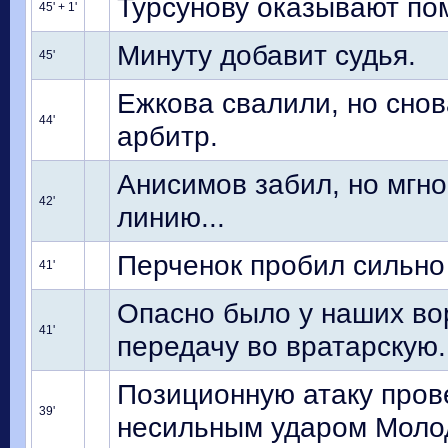
Турсунову оказывают по
45' + 1'
Минуту добавит судья.
45'
Ежкова свалили, но снов
44'
арбитр.
Анисимов забил, но мгн
42'
линию...
Перченок пробил сильно
41'
Опасно было у наших вор
41'
передачу во вратарскую.
Позиционную атаку пров
39'
несильным ударом Молод