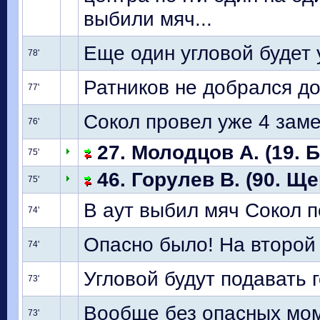
выбили мяч...
Еще один угловой будет 
78'
Ратников не добрался до
77'
Сокол провел уже 4 заме
76'
27. Молодцов А. (19. 
75'
46. Горулев В. (90. Ще
75'
В аут выбил мяч Сокол п
74'
Опасно было! На второй
74'
Угловой будут подавать г
73'
Вообще без опасных мом
73'