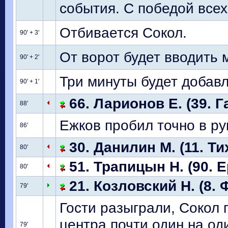
события. С победой всех
Отбивается Сокол.
90' + 3'
От ворот будет вводить 
90' + 2'
Три минуты будет добавл
90' + 1'
66. Ларионов Е. (39. Г
88'
Ежков пробил точно в ру
86'
30. Данилин М. (11. Ти
80'
51. Трапицын Н. (90. Е
80'
21. Козловский Н. (8. 
79'
Гости разыграли, Сокол 
центра почти один на од
79'