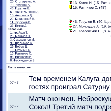
20. Столяренко А.
13. Котин Н. (15. Ратник
7. Перченок А.
15. Ратников С. (49')
46. Горулев В.
5. Рябокобыленко А.
10. Анисимов Д.
21. Козловский Н.
46. Горулев В. (90. Щер
11. Турсунов И.
33. Ежков Д.
27. Молодцов А. (19. Бу
Запасные
21. Козловский Н. (8. Ф
1. Крайков Т.
25. Маньков Н.
3. Сухомлинов М.
90. Щербаков А.
29. Вебер Д.
19. Бурыкин К.
15. Ратников С.
98. Визнович И.
8. Фасхутдинов В.
Матч завершен
Тем временем Калуга дом
90' + 6'
гостях проиграл Сатурну
Матч окончен. Неброску
Сокол! Третий матч подр
90' + 4'