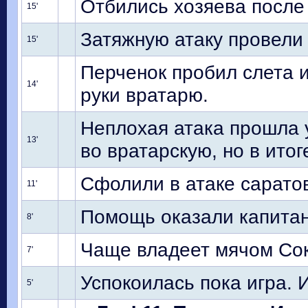
Отбились хозяева после
15'
Затяжную атаку провели 
15'
Перченок пробил слета и
14'
руки вратарю.
Неплохая атака прошла 
13'
во вратарскую, но в итог
Сфолили в атаке саратов
11'
Помощь оказали капитану
8'
Чаще владеет мячом Сок
7'
Успокоилась пока игра. 
5'