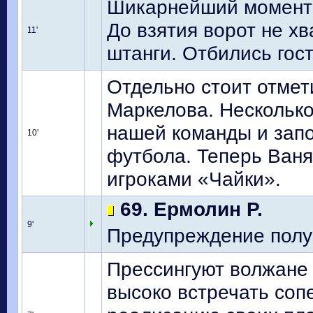
Шикарнейший момент у
До взятия ворот не хв
11'
штанги. Отбились гост
Отдельно стоит отмет
Маркелова. Несколько 
нашей команды и зап
10'
футбола. Теперь Ван
игроками «Чайки».
69. Ермолин Р.
9'
Предупреждение получ
Прессингуют волжане 
высоко встречать соп