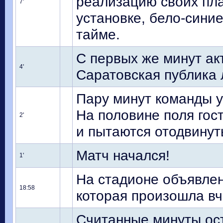
реализацию своих пла
7'
установке, бело-сини
тайме.
С первых же минут ак
4'
Саратовская публика 
Пару минут команды уж
На половине поля гос
2'
и пытаются отодвинуть
Матч начался!
1'
На стадионе объявлен
18:58
которая произошла вч
Считанные минуты ост