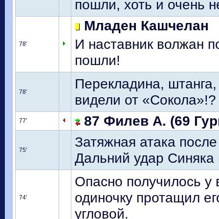
пошли, хоть и очень н
Младен Кашчелан
И наставник волжан по
78'
пошли!
Перекладина, штанга, 
78'
видели от «Сокола»!? 
87 Филев А. (69 Гур
77'
Затяжная атака после 
75'
Дальний удар Синяка 
Опасно получилось у 
одиночку протащил ег
74'
угловой.