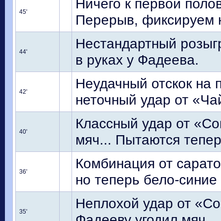
Ничего к первой поло
45'
Перерыв, фиксируем 
Нестандартный розыгр
44'
в руках у Фадеева.
Неудачный отскок на 
42'
неточный удар от «Ча
Классный удар от «Со
40'
мяч... Пытаются тепе
Комбинация от сарато
36'
но теперь бело-синие
Неплохой удар от «Сок
35'
Фадееву угодил мяч.