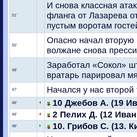
И снова классная атак
фланга от Лазарева о
51'
пустым воротам гостей
Опасно начал вторую 
50'
волжане снова пресси
Заработал «Сокол» ш
48'
вратарь парировал мя
Начался у нас второй 
47'
10 Джебов А. (19 Ив
46'
2 Пелих Д. (12 Иван
46'
10. Грибов С. (13. К
46'