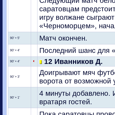
Следующий матч бело
саратовцам предстои
игру волжане сыграют
«Черноморцем», начал
Матч окончен.
90' + 5'
Последний шанс для «
90' + 4'
12 Иванников Д.
90' + 4'
Доигрывают мяч футбо
90' + 3'
ворота от возможной 
4 минуты добавлено. 
90' + 1'
вратаря гостей.
Пока саратовцы прово