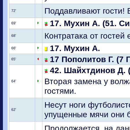
Поддавливают гости! 
72'
17. Мухин А. (51. Си
69'
Контратака от гостей е
68'
17. Мухин А.
66'
17 Пополитов Г. (7 
65'
42. Шайхтдинов Д. (
Вторая замена у волж
64'
гостями.
Несут ноги футболист
62'
упущенные мячи они 
Продолжается, на дан