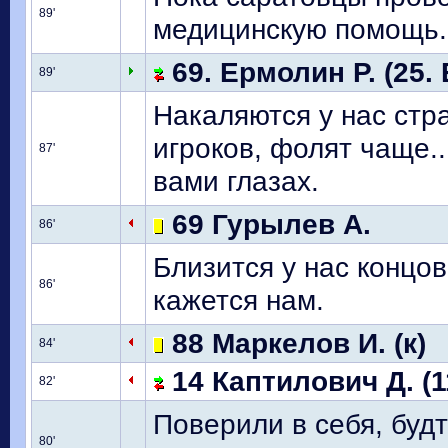
89'
медицинскую помощь.
69. Ермолин Р. (25. 
89'
Накаляются у нас стр
игроков, фолят чаще.
87'
вами глазах.
69 Гурылев А.
86'
Близится у нас концов
86'
кажется нам.
88 Маркелов И. (к)
84'
14 Каптилович Д. (
82'
Поверили в себя, буд
80'