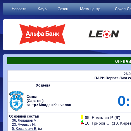
Новости
Клуб
Сезон
Матч-центр
Сокол С
ОН-ЛАЙ
26.0
ПАРИ Первая Лига се
Хозяева
0:
Сокол
(Саратов)
гл. тр.: Младен Кашчелан
Основной состав
69. Ермолин Р. (9')
36. Левашов М.
10. Грибов С. (13. Кирее
23. Чуриков И.
5. Ковачевич В.
(к)