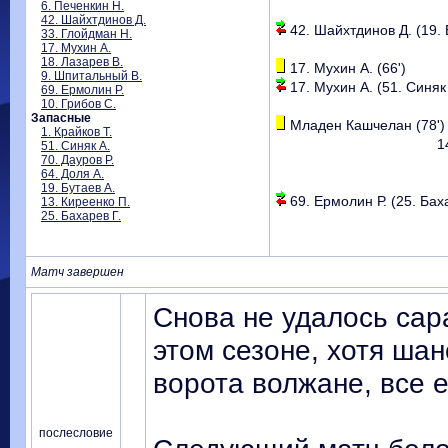
6. Печенкин Н.
42. Шайхтдинов Д.
42. Шайхтдинов Д. (19. Б
33. Глойдман Н.
17. Мухин А.
18. Лазарев В.
17. Мухин А. (66')
9. Шпитальный В.
17. Мухин А. (51. Синяк 
69. Ермолин Р.
10. Грибов С.
Запасные
Младен Кашчелан (78')
1. Крайков Т.
1
51. Синяк А.
70. Дауров Р.
64. Доля А.
19. Бутаев А.
69. Ермолин Р. (25. Баха
13. Киреенко П.
25. Бахарев Г.
Матч завершен
Снова не удалось сар
этом сезоне, хотя ша
ворота волжане, все 
послесловие