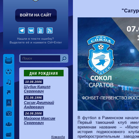
Волгарь
1-2
Машук-КМВ
Калуга
0-1
Сибирь
"Сатур
ВОЙТИ НА САЙТ
Нашли в тексте ошибку?
Выделите её и нажмите Ctrl+Enter
ДНИ РОЖДЕНИЯ
10.08.2006
Шубин Кирилл
Сергеевич
21.08.1996
Сасин Дмитрий
Андреевич
24.08.2006
В футбол в Раменском начали 
Майоров Максим
Первый тамошний клуб имел
Сергеевич
временам название – «Малю
история подмосковного клу
приборостроительным завод
Команда