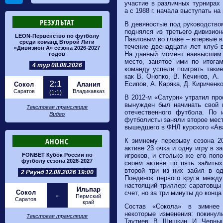
участие в различных турнирах
а с
1988 г. начала выступать н
РЕЗУЛЬТАТ
В девяностые под руководство
поднялся из третьего дивизион
LEON-Первенство по футболу
Павловым во главе – впервые в
среди команд Второй Лиги
течение двенадцати лет клуб 
«Дивизион А» сезона 2026-2027
На данный момент наивысшим 
годов
место, занятое ими по итог
4 тур 08.08.2026
команду успели поиграть таки
как В. Онопко, В. Кечинов, А.
2:1
Есипов, А. Каряка, Д. Кириченко
Сокол
Алания
Саратов
Владикавказ
(1:1)
В 2012-м «Сатурн» утратил про
вынужден был начинать свой 
Текстовая трансляция
отечественного футбола. По 
Видео
футболисты заняли второе мест
вышедшего в ФНЛ курского «Ава
АНОНС
К зимнему перерыву сезона 2
активе 23 очка и одну игру в 
игроков, и столько же его поп
FONBET Кубок России по
футболу сезона 2026-2027
своем активе по пять забиты
второй три из них забил в о
2 Раунд 12.08.2026 19:00
Поединок первого круга между
настоящий триллер: саратовцы 
Ильпар
Сокол
счет, но за три минуты до конц
-
Пермский
Саратов
край
Состав «Сокола» в зимнее 
некоторые изменения: покинул
Текстовая трансляция
Таутиев, В. Шишкин, И. Черны