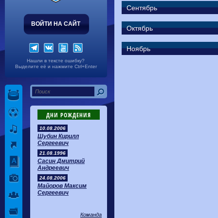
Волгарь
1-2
Машук-КМВ
Сентябрь
Калуга
0-1
Сибирь
ВОЙТИ НА САЙТ
Октябрь
Ноябрь
Нашли в тексте ошибку?
Выделите её и нажмите Ctrl+Enter
ДНИ РОЖДЕНИЯ
10.08.2006
Шубин Кирилл
Сергеевич
21.08.1996
Сасин Дмитрий
Андреевич
24.08.2006
Майоров Максим
Сергеевич
Команда