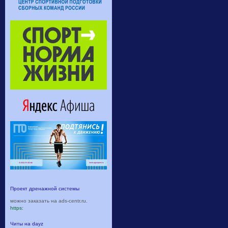
Проект дренажной системы
можно заказать на ads-centr.ru.
https:
Читы на dayz