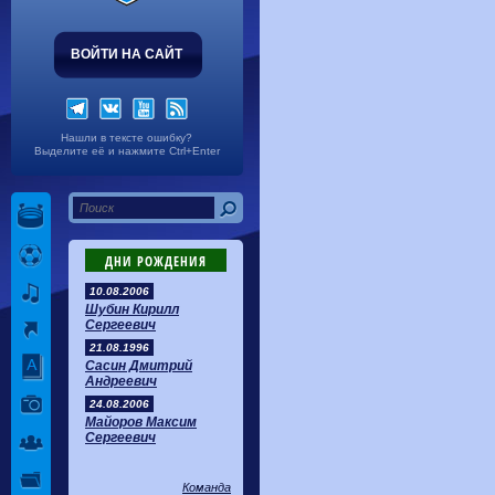
Волгарь
1-2
Машук-КМВ
Калуга
0-1
Сибирь
ВОЙТИ НА САЙТ
Нашли в тексте ошибку?
Выделите её и нажмите Ctrl+Enter
ДНИ РОЖДЕНИЯ
10.08.2006
Шубин Кирилл
Сергеевич
21.08.1996
Сасин Дмитрий
Андреевич
24.08.2006
Майоров Максим
Сергеевич
Команда