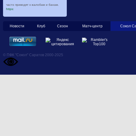
часто приводят к жалобам и банам.
https:
Новости
Клуб
Сезон
Матч-центр
Сокол С
© ПФК "Сокол" Саратов 2000-2025