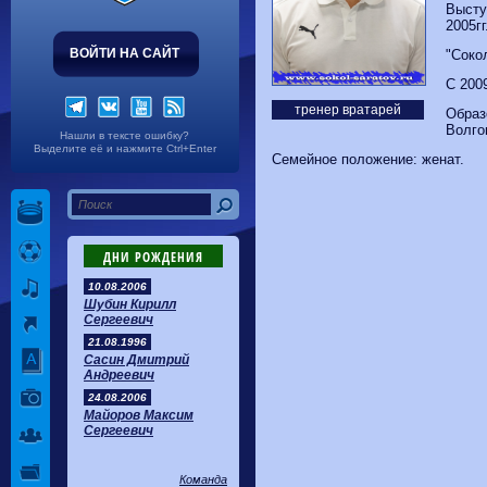
Волгарь
1-2
Машук-КМВ
Высту
Калуга
0-1
Сибирь
2005гг
ВОЙТИ НА САЙТ
"Сокол
C 200
тренер вратарей
Образ
Волго
Нашли в тексте ошибку?
Выделите её и нажмите Ctrl+Enter
Семейное положение: женат.
ДНИ РОЖДЕНИЯ
10.08.2006
Шубин Кирилл
Сергеевич
21.08.1996
Сасин Дмитрий
Андреевич
24.08.2006
Майоров Максим
Сергеевич
Команда