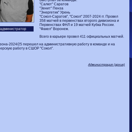
Выступал за команды:
Волгарь
1-2
Машук-КМВ
"Салют" Саратов
Калуга
0-1
Сибирь
"Зенит" Пенза
"Энергетик" Урень
"Сокол-Саратов", "Сокол" 2007-2024 гг. Провел
358 матчей в первенствах второго дивизиона и
Первенствах ФНЛ и 19 матчей Кубка России.
администратор
"Факел" Воронеж.
Всего в карьере провел 411 официальных матчей.
зона-2024/25 перешел на административную работу в команде и на
ерскую работу в СШОР "Сокол".
Администрация (архив)