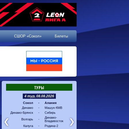
СШОР «Сокол»
Билеты
ТУРЫ
4 тур, 08.08.2026
5 тур, 16.08.2026
Сокол
-
Алания
Машук-КМВ
-
Калуг
Динамо
-
Машук-КМВ
Алания
-
Динам
Динамо-Брянск
-
Сибирь
Динамо-
-
Соко
Владивосток
Динамо-
Волгарь
-
Владивосток
Сибирь
-
Волга
Калуга
-
Родина-2
Родина-2
-
Динам