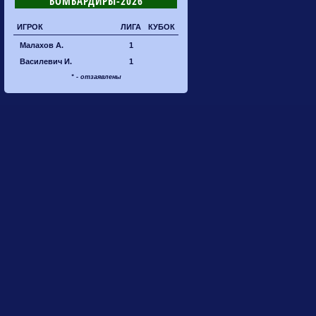
БОМБАРДИРЫ-2026
ИГРОК
ЛИГА
КУБОК
Малахов А.
1
Василевич И.
1
* - отзаявлены