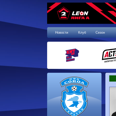
Новости
Клуб
Сезон
1 тур, 19.07.2026
Сокол
1-1
Калуга
Динамо
0-0
Волгарь
Машук-КМВ
0-0
Динамо-Брянск
Родина-2
2-1
Алания
Динамо-
1-2
Сибирь
Динам
Владивосток