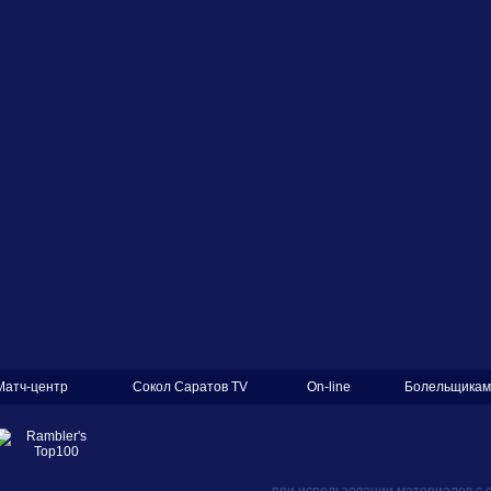
Матч-центр
Сокол Саратов TV
On-line
Болельщикам
при использовании материалов с 