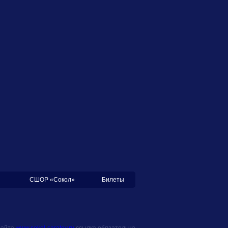
СШОР «Сокол»
Билеты
сайта
www.sokol-saratov.ru
ссылка обязательна