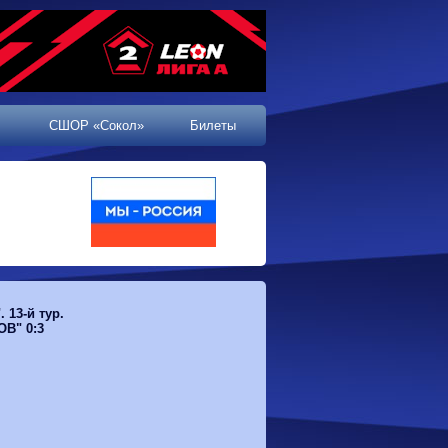
СШОР «Сокол»
Билеты
 13-й тур.
ОВ" 0:3