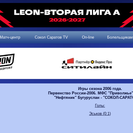
Матч-центр
Сокол Саратов TV
On-line
Болельщикам
Игры сезона 2006 года.
Первенство России-2006. МФС "Приволжье".
"Нефтяник" Бугуруслан - "СОКОЛ-САРАТ
Голы:
Эськов (0:1)