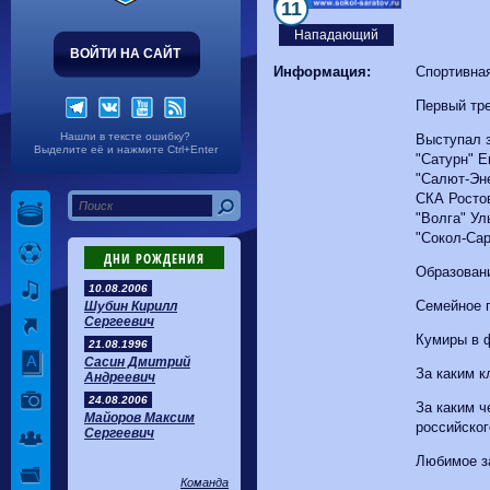
Волгарь
1-2
Машук-КМВ
11
Калуга
0-1
Сибирь
Нападающий
ВОЙТИ НА САЙТ
Информация:
Спортивная
Первый тре
Нашли в тексте ошибку?
Выступал з
Выделите её и нажмите Ctrl+Enter
"Сатурн" Е
"Салют-Эн
СКА Росто
"Волга" Ул
"Сокол-Сар
ДНИ РОЖДЕНИЯ
Образовани
10.08.2006
Семейное 
Шубин Кирилл
Сергеевич
Кумиры в 
21.08.1996
Сасин Дмитрий
За каким к
Андреевич
24.08.2006
За каким ч
Майоров Максим
российског
Сергеевич
Любимое за
Команда