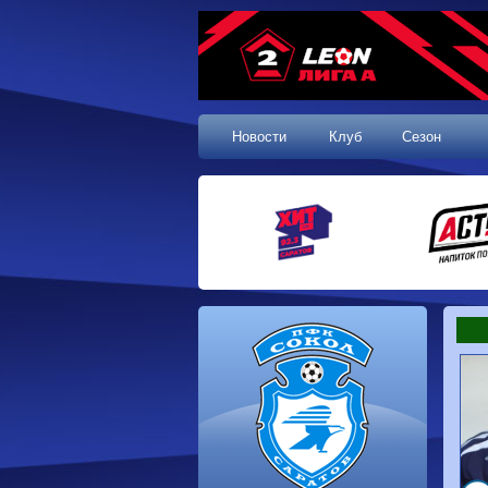
Новости
Клуб
Сезон
1 тур, 19.07.2026
Сокол
1-1
Калуга
Динамо
0-0
Волгарь
Машук-КМВ
0-0
Динамо-Брянск
Родина-2
2-1
Алания
Динамо-
1-2
Сибирь
Динам
Владивосток