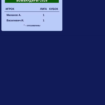
БОМБАРДИРЫ-2026
ИГРОК
ЛИГА
КУБОК
Малахов А.
1
Василевич И.
1
* - отзаявлены