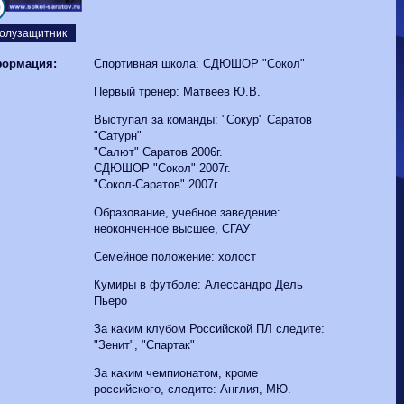
Волгарь
1-2
Машук-КМВ
0
Калуга
0-1
Сибирь
олузащитник
ормация:
Спортивная школа: СДЮШОР "Сокол"
Первый тренер: Матвеев Ю.В.
Выступал за команды: "Сокур" Саратов
"Сатурн"
"Салют" Саратов 2006г.
СДЮШОР "Сокол" 2007г.
"Сокол-Саратов" 2007г.
Образование, учебное заведение:
неоконченное высшее, СГАУ
Семейное положение: холост
Кумиры в футболе: Алессандро Дель
Пьеро
За каким клубом Российской ПЛ следите:
"Зенит", "Спартак"
За каким чемпионатом, кроме
российского, следите: Англия, МЮ.