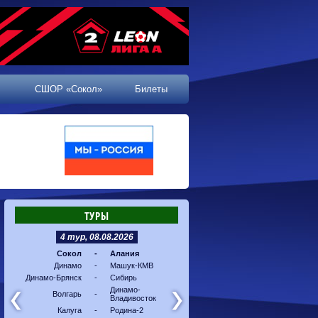
СШОР «Сокол»
Билеты
ТУРЫ
4 тур, 08.08.2026
5 тур, 16.08.2026
Сокол
-
Алания
Машук-КМВ
-
Калуг
Динамо
-
Машук-КМВ
Алания
-
Динам
Динамо-Брянск
-
Сибирь
Динамо-
-
Соко
Владивосток
Динамо-
Волгарь
-
Владивосток
Сибирь
-
Волга
Калуга
-
Родина-2
Родина-2
-
Динам