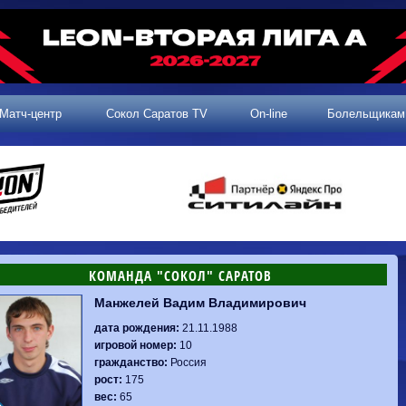
Матч-центр
Сокол Саратов TV
On-line
Болельщикам
КОМАНДА "СОКОЛ" САРАТОВ
Манжелей Вадим Владимирович
2 тур, 25.07.2026
3 тур, 02.08.2026
Динамо-
Динамо
1-0
Калуга
дата рождения:
21.11.1988
Родина-2
0-0
Владивосток
Машук-КМВ
1-1
Сокол
игровой номер:
10
2 тур, 26.07.2026
Алания
1-1
Волгарь
гражданство:
Россия
Динамо-
1-2
Динамо-Брянск
Сокол
0-1
Динамо
рост:
175
Владивосток
о-Брянск
0-4
Алания
вес:
65
Сибирь
1-3
Родина-2