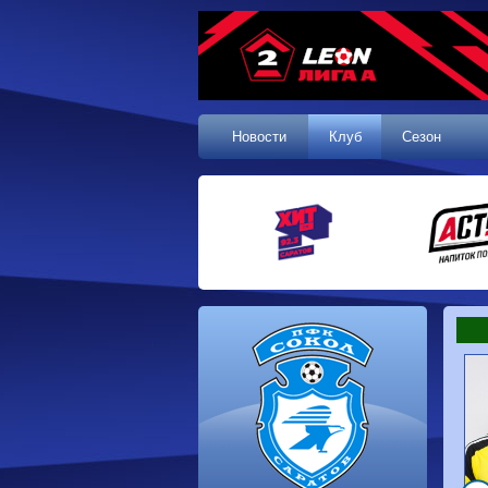
Новости
Клуб
Сезон
1 тур, 19.07.2026
Сокол
1-1
Калуга
Динамо
0-0
Волгарь
Машук-КМВ
0-0
Динамо-Брянск
Родина-2
2-1
Алания
Динамо-
1-2
Сибирь
Динам
Владивосток