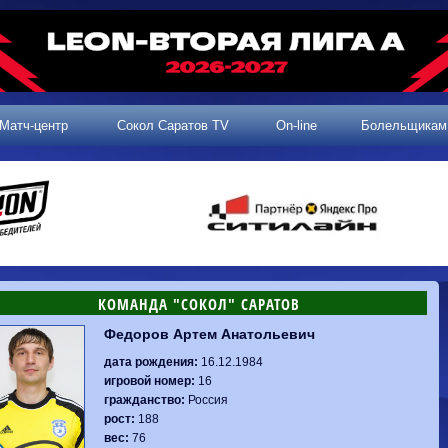
Матч-центр
Сокол Саратов TV
On-line
Болельщикам
КОМАНДА "СОКОЛ" САРАТОВ
Федоров Артем Анатольевич
2 тур, 25.07.2026
3 тур, 02.08.2026
Динамо-
Динамо
1-0
Калуга
дата рождения:
16.12.1984
Родина-2
0-0
Владивосток
Машук-КМВ
1-1
Сокол
игровой номер:
16
2 тур, 26.07.2026
Алания
1-1
Волгарь
гражданство:
Россия
Динамо-
1-2
Динамо-Брянск
Сокол
0-1
Динамо
рост:
188
Владивосток
о-Брянск
0-4
Алания
вес:
76
Сибирь
1-3
Родина-2