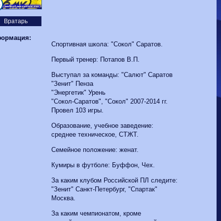
Волгарь
1-2
Машук-КМВ
6
Калуга
0-1
Сибирь
Вратарь
ормация:
Спортивная школа: "Сокол" Саратов.
Первый тренер: Потапов В.П.
Выступал за команды: "Салют" Саратов
"Зенит" Пенза
"Энергетик" Урень
"Сокол-Саратов", "Сокол" 2007-2014 гг.
Провел 103 игры.
Образование, учебное заведение:
среднее техническое, СТЖТ.
Семейное положение: женат.
Кумиры в футболе: Буффон, Чех.
За каким клубом Российской ПЛ следите:
"Зенит" Санкт-Петербург, "Спартак"
Москва.
За каким чемпионатом, кроме