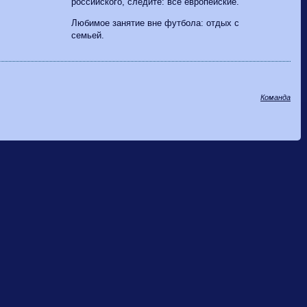
российского, следите: все европейские.
Любимое занятие вне футбола: отдых с
семьей.
Команда