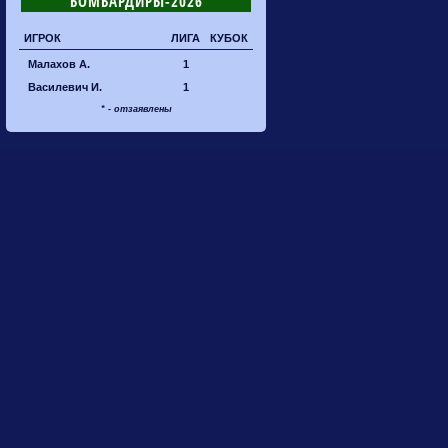
БОМБАРДИРЫ-2026
ИГРОК
ЛИГА
КУБОК
Малахов А.
1
Василевич И.
1
* - отзаявлены