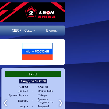
СШОР «Сокол»
Билеты
ТУРЫ
4 тур, 08.08.2026
5 тур, 16.08.2026
Сокол
-
Алания
Машук-КМВ
-
Калуг
Динамо
-
Машук-КМВ
Алания
-
Динам
Динамо-Брянск
-
Сибирь
Динамо-
-
Соко
Владивосток
Динамо-
Волгарь
-
Владивосток
Сибирь
-
Волга
Калуга
-
Родина-2
Родина-2
-
Динам