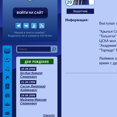
Волгарь
1-2
Машук-КМВ
20
Калуга
0-1
Сибирь
Защитник
ВОЙТИ НА САЙТ
Информация:
Выступал 
"Крылья С
Нашли в тексте ошибку?
Выделите её и нажмите Ctrl+Enter
"Тольятти"
ЦСКА мол.
"Академия"
"Торпедо"
Любимое з
ДНИ РОЖДЕНИЯ
время с др
10.08.2006
Шубин Кирилл
Сергеевич
21.08.1996
Сасин Дмитрий
Андреевич
24.08.2006
Майоров Максим
Сергеевич
Команда