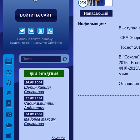
Волгарь
1-2
Машук-КМВ
23
Калуга
0-1
Сибирь
Нападающий
ВОЙТИ НА САЙТ
Информация:
Выступал 
"СКА-Энерг
Нашли в тексте ошибку?
Выделите её и нажмите Ctrl+Enter
"Тосно" 20
В "Соколе"
2015г. В о
ФНЛ-2015/1
ДНИ РОЖДЕНИЯ
мяча.
10.08.2006
Отзаявлен 
Шубин Кирилл
Сергеевич
21.08.1996
Сасин Дмитрий
Андреевич
24.08.2006
Майоров Максим
Сергеевич
Команда