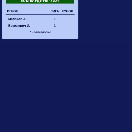
БОМБАРДИРЫ-2026
ИГРОК
ЛИГА
КУБОК
Малахов А.
1
Василевич И.
1
* - отзаявлены