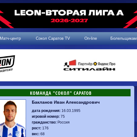
Матч-центр
Сокол Саратов TV
On-line
Болельщикам
КОМАНДА "СОКОЛ" САРАТОВ
Бакланов Иван Александрович
2 тур, 25.07.2026
3 тур, 02.08.2026
Динамо-
Динамо
1-0
Калуга
дата рождения:
16.03.1995
Родина-2
0-0
Владивосток
Машук-КМВ
1-1
Сокол
игровой номер:
75
2 тур, 26.07.2026
Алания
1-1
Волгарь
гражданство:
Россия
Динамо-
1-2
Динамо-Брянск
Сокол
0-1
Динамо
рост:
176
Владивосток
о-Брянск
0-4
Алания
вес:
68
Сибирь
1-3
Родина-2