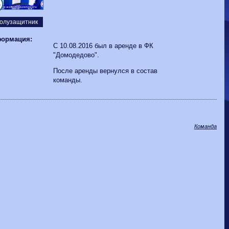
Волгарь
1-2
Машук-КМВ
5
Калуга
0-1
Сибирь
олузащитник
ормация:
С 10.08.2016 был в аренде в ФК
"Домодедово".
После аренды вернулся в состав
команды.
Команда