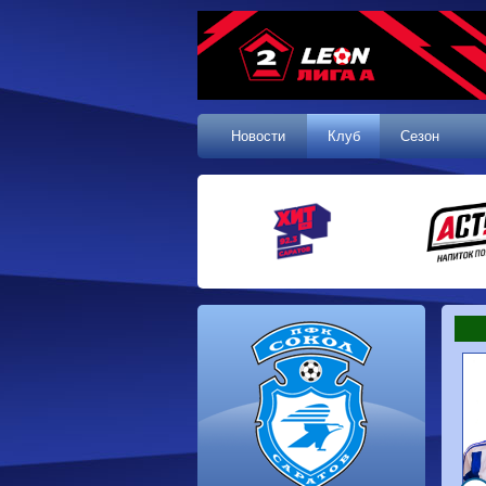
Новости
Клуб
Сезон
1 тур, 19.07.2026
Сокол
1-1
Калуга
Динамо
0-0
Волгарь
Машук-КМВ
0-0
Динамо-Брянск
Родина-2
2-1
Алания
Динамо-
1-2
Сибирь
Динам
Владивосток