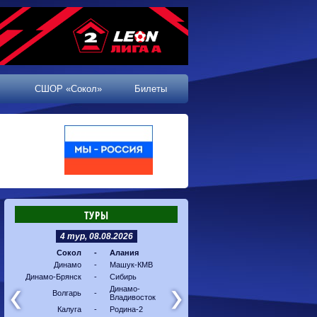
СШОР «Сокол»
Билеты
ТУРЫ
4 тур, 08.08.2026
5 тур, 16.08.2026
Сокол
-
Алания
Машук-КМВ
-
Калуг
Динамо
-
Машук-КМВ
Алания
-
Динам
Динамо-Брянск
-
Сибирь
Динамо-
-
Соко
Владивосток
Динамо-
Волгарь
-
Владивосток
Сибирь
-
Волга
Калуга
-
Родина-2
Родина-2
-
Динам