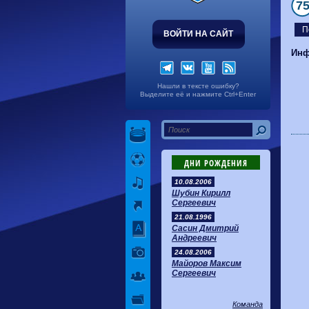
7
П
ВОЙТИ НА САЙТ
Инф
Нашли в тексте ошибку?
Выделите её и нажмите Ctrl+Enter
ДНИ РОЖДЕНИЯ
10.08.2006
Шубин Кирилл
Сергеевич
21.08.1996
Сасин Дмитрий
Андреевич
24.08.2006
Майоров Максим
Сергеевич
Команда