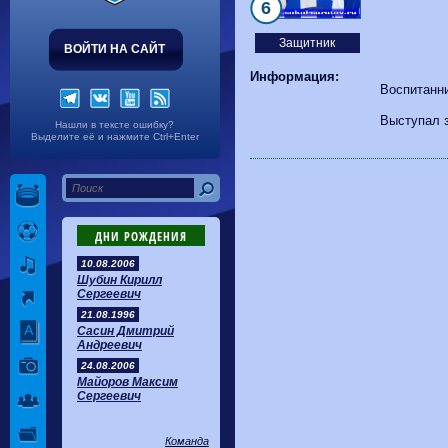
Волгарь
1-2
Машук-КМВ
6
Калуга
0-1
Сибирь
Защитник
ВОЙТИ НА САЙТ
Информация:
Воспитанн
Выступал з
Нашли в тексте ошибку?
Выделите её и нажмите Ctrl+Enter
ДНИ РОЖДЕНИЯ
10.08.2006
Шубин Кирилл
Сергеевич
21.08.1996
Сасин Дмитрий
Андреевич
24.08.2006
Майоров Максим
Сергеевич
Команда