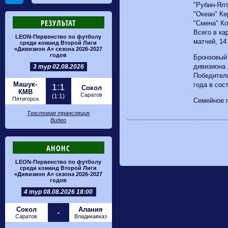
"Рубин-Ялт
"Океан" Ке
РЕЗУЛЬТАТ
"Смена" Ко
Всего в ка
LEON-Первенство по футболу
матчей, 14
среди команд Второй Лиги
«Дивизион А» сезона 2026-2027
годов
Бронзовый 
дивизиона 
3 тур 02.08.2026
Победитель
Машук-
года в сос
1:1
Сокол
КМВ
Саратов
(1:1)
Пятигорск
Семейное 
Текстовая трансляция
Видео
АНОНС
LEON-Первенство по футболу
среди команд Второй Лиги
«Дивизион А» сезона 2026-2027
годов
4 тур 08.08.2026 18:00
Сокол
Алания
-
Саратов
Владикавказ