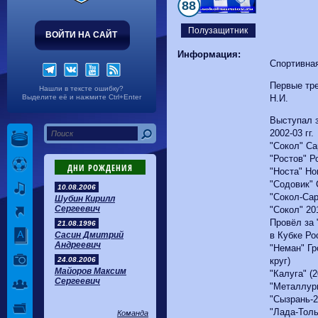
Волгарь
1-2
Машук-КМВ
88
Калуга
0-1
Сибирь
Полузащитник
ВОЙТИ НА САЙТ
Информация:
Спортивна
Первые тре
Нашли в тексте ошибку?
Выделите её и нажмите Ctrl+Enter
Н.И.
Выступал з
2002-03 гг.
"Сокол" Са
"Ростов" Р
ДНИ РОЖДЕНИЯ
"Носта" Но
"Содовик" 
10.08.2006
"Сокол-Сар
Шубин Кирилл
Сергеевич
"Сокол" 201
Провёл за 
21.08.1996
Сасин Дмитрий
в Кубке Рос
Андреевич
"Неман" Гр
24.08.2006
круг)
Майоров Максим
"Калуга" (2
Сергеевич
"Металлург
"Сызрань-2
"Лада-Толь
Команда