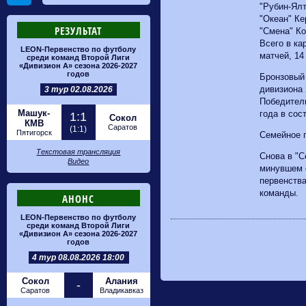
"Рубин-Ялт
"Океан" Ке
РЕЗУЛЬТАТ
"Смена" Ко
Всего в ка
LEON-Первенство по футболу
матчей, 14
среди команд Второй Лиги
«Дивизион А» сезона 2026-2027
годов
Бронзовый 
дивизиона 
3 тур 02.08.2026
Победитель
Машук-
года в сос
1:1
Сокол
КМВ
Саратов
(1:1)
Пятигорск
Семейное 
Текстовая трансляция
Снова в "С
Видео
минувшем 
первенств
команды.
АНОНС
LEON-Первенство по футболу
среди команд Второй Лиги
«Дивизион А» сезона 2026-2027
годов
4 тур 08.08.2026 18:00
Сокол
Алания
-
Саратов
Владикавказ