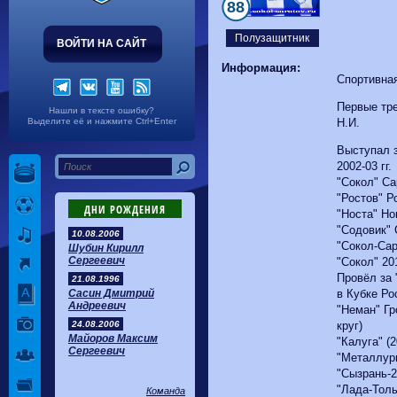
Волгарь
1-2
Машук-КМВ
88
Калуга
0-1
Сибирь
Полузащитник
ВОЙТИ НА САЙТ
Информация:
Спортивна
Первые тре
Нашли в тексте ошибку?
Выделите её и нажмите Ctrl+Enter
Н.И.
Выступал з
2002-03 гг.
"Сокол" Са
"Ростов" Р
ДНИ РОЖДЕНИЯ
"Носта" Но
"Содовик" 
10.08.2006
"Сокол-Сар
Шубин Кирилл
Сергеевич
"Сокол" 201
Провёл за 
21.08.1996
Сасин Дмитрий
в Кубке Рос
Андреевич
"Неман" Гр
24.08.2006
круг)
Майоров Максим
"Калуга" (2
Сергеевич
"Металлург
"Сызрань-2
"Лада-Толь
Команда