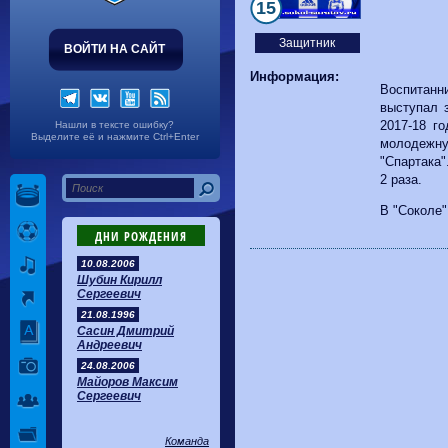
Волгарь
1-2
Машук-КМВ
15
Калуга
0-1
Сибирь
Защитник
ВОЙТИ НА САЙТ
Информация:
Воспитанн
выступал 
2017-18 го
Нашли в тексте ошибку?
Выделите её и нажмите Ctrl+Enter
молодеж
"Спартака"
2 раза.
В "Соколе"
ДНИ РОЖДЕНИЯ
10.08.2006
Шубин Кирилл
Сергеевич
21.08.1996
Сасин Дмитрий
Андреевич
24.08.2006
Майоров Максим
Сергеевич
Команда