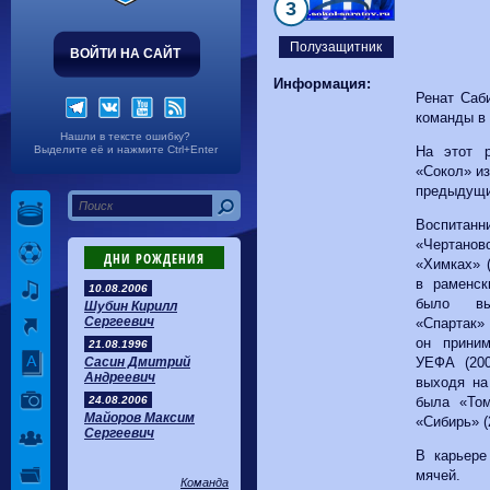
Волгарь
1-2
Машук-КМВ
3
Калуга
0-1
Сибирь
Полузащитник
ВОЙТИ НА САЙТ
Информация:
Ренат Саб
команды в 
Нашли в тексте ошибку?
Выделите её и нажмите Ctrl+Enter
На этот 
«Сокол» и
предыдущи
Воспита
«Чертано
ДНИ РОЖДЕНИЯ
«Химках» (
в раменск
10.08.2006
было вы
Шубин Кирилл
Сергеевич
«Спартак» 
он прини
21.08.1996
Сасин Дмитрий
УЕФА (200
Андреевич
выходя на
24.08.2006
была «Том
Майоров Максим
«Сибирь» (
Сергеевич
В карьере
мячей.
Команда