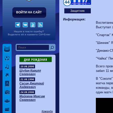
Волгарь
1-2
Машук-КМВ
44
Калуга
0-1
Сибирь
Защитник
ВОЙТИ НА САЙТ
Информация:
Воспитанни
Выступал 
Нашли в тексте ошибку?
Выделите её и нажмите Ctrl+Enter
"Спартак" 
"Шинник" Я
"Динамо-СП
"Чайка" Пе
ДНИ РОЖДЕНИЯ
Всего про
10.08.2006
Шубин Кирилл
забил 11 м
Сергеевич
В "Соколе"
21.08.1996
матча пер
Сасин Дмитрий
Андреевич
команды, в
один матч 
24.08.2006
Майоров Максим
Сергеевич
Команда