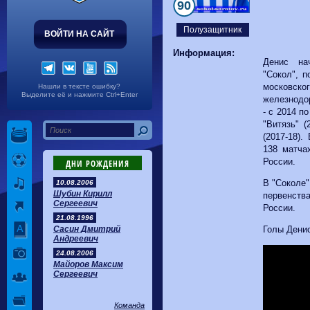
Волгарь
1-2
Машук-КМВ
90
Калуга
0-1
Сибирь
Полузащитник
ВОЙТИ НА САЙТ
Информация:
Денис н
"Сокол", 
московско
Нашли в тексте ошибку?
Выделите её и нажмите Ctrl+Enter
железнодо
- с 2014 п
"Витязь" (
(2017-18).
138 матча
России.
ДНИ РОЖДЕНИЯ
В "Соколе"
10.08.2006
Шубин Кирилл
первенства
Сергеевич
России.
21.08.1996
Сасин Дмитрий
Голы Денис
Андреевич
24.08.2006
Майоров Максим
Сергеевич
Команда