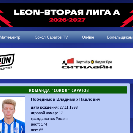
Матч-центр
Сокол Саратов TV
On-line
Болельщикам
КОМАНДА "СОКОЛ" САРАТОВ
Победимов Владимир Павлович
2 тур, 25.07.2026
3 тур, 02.08.2026
Динамо-
Динамо
1-0
Калуга
дата рождения:
27.11.1998
Родина-2
0-0
Владивосток
Машук-КМВ
1-1
Сокол
игровой номер:
17
2 тур, 26.07.2026
Алания
1-1
Волгарь
гражданство:
Россия
Динамо-
1-2
Динамо-Брянск
Сокол
0-1
Динамо
рост:
174
Владивосток
о-Брянск
0-4
Алания
вес:
65
Сибирь
1-3
Родина-2