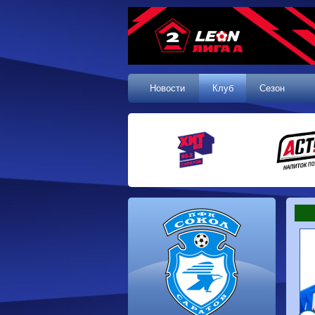
Новости
Клуб
Сезон
1 тур, 19.07.2026
Сокол
1-1
Калуга
Динамо
0-0
Волгарь
Машук-КМВ
0-0
Динамо-Брянск
Родина-2
2-1
Алания
Динамо-
1-2
Сибирь
Динам
Владивосток