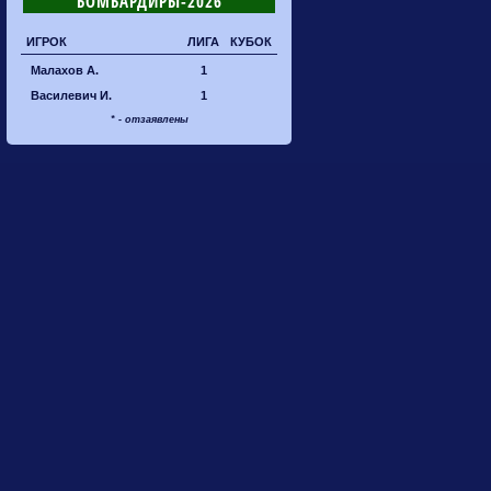
БОМБАРДИРЫ-2026
ИГРОК
ЛИГА
КУБОК
Малахов А.
1
Василевич И.
1
* - отзаявлены