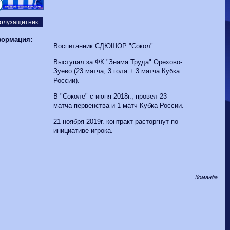
Волгарь
1-2
Машук-КМВ
7
Калуга
0-1
Сибирь
олузащитник
ормация:
Воспитанник СДЮШОР "Сокол".
Выступал за ФК "Знамя Труда" Орехово-
Зуево (23 матча, 3 гола + 3 матча Кубка
России).
В "Соколе" с июня 2018г., провел 23
матча первенства и 1 матч Кубка России.
21 ноября 2019г. контракт расторгнут по
инициативе игрока.
Команда