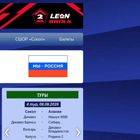
СШОР «Сокол»
Билеты
ТУРЫ
4 тур, 08.08.2026
5 тур, 16.08.2026
Сокол
-
Алания
Машук-КМВ
-
Калуг
Динамо
-
Машук-КМВ
Алания
-
Динам
Динамо-Брянск
-
Сибирь
Динамо-
-
Соко
Владивосток
Динамо-
Волгарь
-
Владивосток
Сибирь
-
Волга
Калуга
-
Родина-2
Родина-2
-
Динам