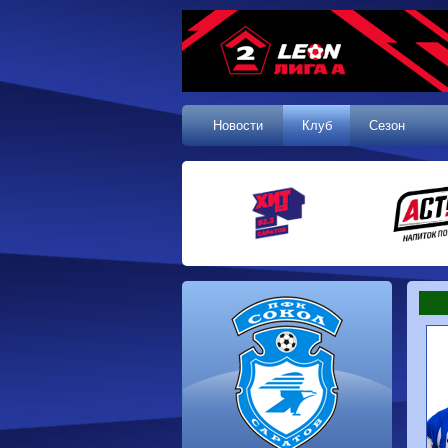
Новости
Клуб
Сезон
1 тур, 19.07.2026
Сокол
1-1
Калуга
Динамо
0-0
Волгарь
Машук-КМВ
0-0
Динамо-Брянск
Родина-2
2-1
Алания
Динамо-
1-2
Сибирь
Динам
Владивосток