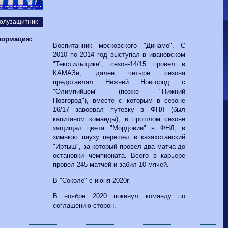
Волгарь
1-2
Машук-КМВ
Калуга
0-1
Сибирь
олузащитник
ормация:
Воспитанник московского "Динамо". С
2010 по 2014 год выступал в ивановском
"Текстильщике", сезон-14/15 провел в
КАМАЗе, далее четыре сезона
представлял Нижний Новгород с
"Олимпийцем" (позже "Нижний
Новгород"), вместе с которым в сезоне
16/17 завоевал путевку в ФНЛ (был
капитаном команды), в прошлом сезоне
защищал цвета "Мордовии" в ФНЛ, в
зимнюю паузу перешел в казахстанский
"Иртыш", за который провел два матча до
остановки чемпионата. Всего в карьере
провел 245 матчей и забил 10 мячей.
В "Соколе" с июня 2020г.
В ноябре 2020 покинул команду по
соглашению сторон.