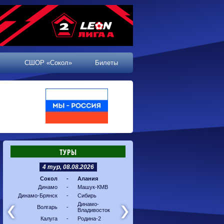
СШОР «Сокол»
Билеты
ТУРЫ
4 тур, 08.08.2026
5 тур, 16.08.2026
Сокол
-
Алания
Машук-КМВ
-
Калуг
Динамо
-
Машук-КМВ
Алания
-
Динам
Динамо-Брянск
-
Сибирь
Динамо-
-
Соко
Владивосток
Динамо-
Волгарь
-
Владивосток
Сибирь
-
Волга
Калуга
-
Родина-2
Родина-2
-
Динам