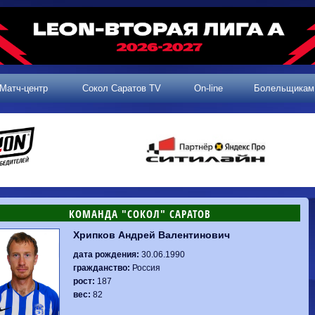
Матч-центр
Сокол Саратов TV
On-line
Болельщикам
КОМАНДА "СОКОЛ" САРАТОВ
Хрипков Андрей Валентинович
2 тур, 25.07.2026
3 тур, 02.08.2026
Динамо-
Динамо
1-0
Калуга
дата рождения:
30.06.1990
Родина-2
0-0
Владивосток
Машук-КМВ
1-1
Сокол
гражданство:
Россия
2 тур, 26.07.2026
Алания
1-1
Волгарь
рост:
187
Динамо-
1-2
Динамо-Брянск
Сокол
0-1
Динамо
вес:
82
Владивосток
о-Брянск
0-4
Алания
Сибирь
1-3
Родина-2