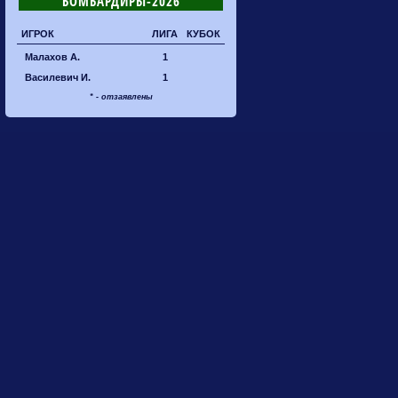
БОМБАРДИРЫ-2026
ИГРОК
ЛИГА
КУБОК
Малахов А.
1
Василевич И.
1
* - отзаявлены