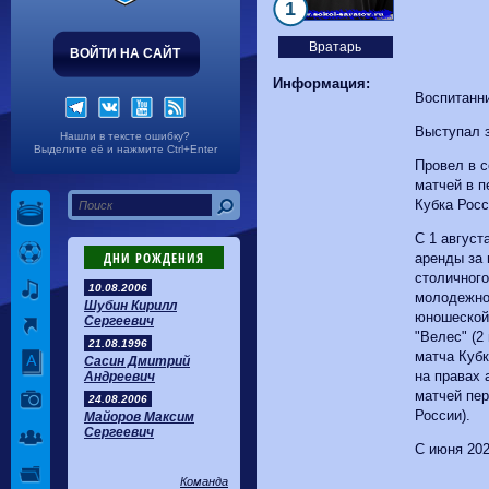
Волгарь
1-2
Машук-КМВ
1
Калуга
0-1
Сибирь
Вратарь
ВОЙТИ НА САЙТ
Информация:
Воспитанн
Выступал з
Нашли в тексте ошибку?
Выделите её и нажмите Ctrl+Enter
Провел в 
матчей в п
Кубка Росс
С 1 август
ДНИ РОЖДЕНИЯ
аренды за
столичного
10.08.2006
молодежног
Шубин Кирилл
юношеской 
Сергеевич
"Велес" (2
21.08.1996
матча Кубк
Сасин Дмитрий
на правах 
Андреевич
матчей пер
24.08.2006
России).
Майоров Максим
Сергеевич
С июня 202
Команда