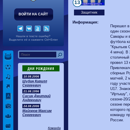
Волгарь
1-2
Машук-КМВ
13
Калуга
0-1
Сибирь
Защитник
ВОЙТИ НА САЙТ
Информация:
Перешел в 
один сезон
Самары и 
Нашли в тексте ошибку?
Выделите её и нажмите Ctrl+Enter
футбола к
"Крыльев Со
4 мяча). В
столичный
провел 13 
Привлекал
ДНИ РОЖДЕНИЯ
сборных Ро
10.08.2006
матчей, 2 
Шубин Кирилл
году учас
Сергеевич
U17. Знак
21.08.1996
"Иртышу", 
Сасин Дмитрий
сезоне-20/
Андреевич
сезоне пер
24.08.2006
которого п
Майоров Максим
команду пр
Сергеевич
России.
Команда