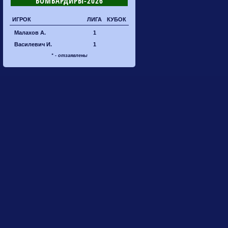
БОМБАРДИРЫ-2026
ИГРОК
ЛИГА
КУБОК
Малахов А.
1
Василевич И.
1
* - отзаявлены