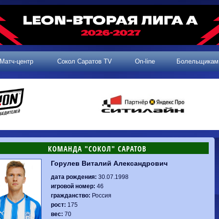
Матч-центр
Сокол Саратов TV
On-line
Болельщикам
КОМАНДА "СОКОЛ" САРАТОВ
Горулев Виталий Александрович
2 тур, 25.07.2026
3 тур, 02.08.2026
Динамо-
Динамо
1-0
Калуга
дата рождения:
30.07.1998
Родина-2
0-0
Владивосток
Машук-КМВ
1-1
Сокол
игровой номер:
46
2 тур, 26.07.2026
Алания
1-1
Волгарь
гражданство:
Россия
Динамо-
1-2
Динамо-Брянск
Сокол
0-1
Динамо
рост:
175
Владивосток
о-Брянск
0-4
Алания
вес:
70
Сибирь
1-3
Родина-2