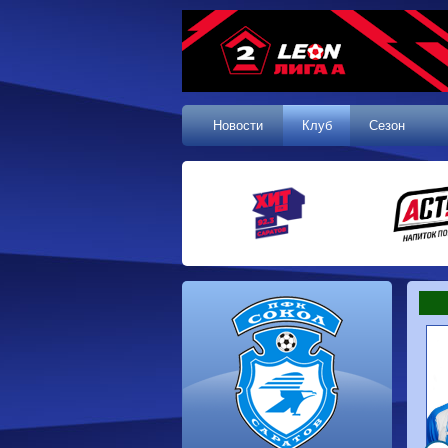
Новости
Клуб
Сезон
1 тур, 19.07.2026
Сокол
1-1
Калуга
Динамо
0-0
Волгарь
Машук-КМВ
0-0
Динамо-Брянск
Родина-2
2-1
Алания
Динамо-
1-2
Сибирь
Динам
Владивосток