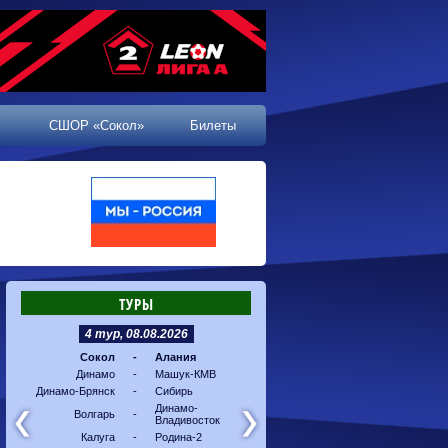
СШОР «Сокол»
Билеты
ТУРЫ
4 тур, 08.08.2026
5 тур, 16.08.2026
Сокол
-
Алания
Машук-КМВ
-
Калуг
Динамо
-
Машук-КМВ
Алания
-
Динам
Динамо-Брянск
-
Сибирь
Динамо-
-
Соко
Владивосток
Динамо-
Волгарь
-
Владивосток
Сибирь
-
Волга
Калуга
-
Родина-2
Родина-2
-
Динам