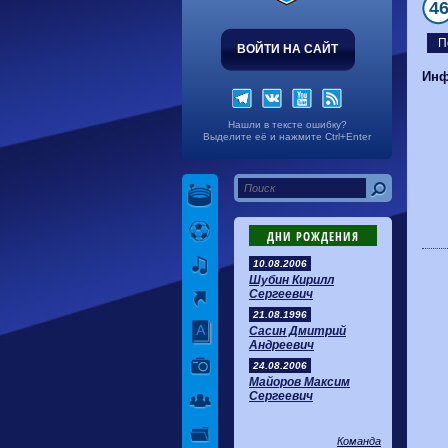
4
П
ВОЙТИ НА САЙТ
Инф
Нашли в тексте ошибку?
Выделите её и нажмите Ctrl+Enter
ДНИ РОЖДЕНИЯ
10.08.2006
Шубин Кирилл
Сергеевич
21.08.1996
Сасин Дмитрий
Андреевич
24.08.2006
Майоров Максим
Сергеевич
Команда