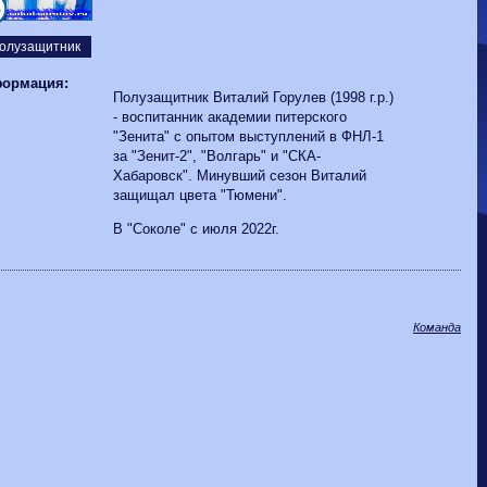
Волгарь
1-2
Машук-КМВ
6
Калуга
0-1
Сибирь
олузащитник
ормация:
Полузащитник Виталий Горулев (1998 г.р.)
- воспитанник академии питерского
"Зенита" с опытом выступлений в ФНЛ-1
за "Зенит-2", "Волгарь" и "СКА-
Хабаровск". Минувший сезон Виталий
защищал цвета "Тюмени".
В "Соколе" с июля 2022г.
Команда