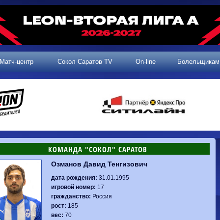
Матч-центр
Сокол Саратов TV
On-line
Болельщикам
КОМАНДА "СОКОЛ" САРАТОВ
Озманов Давид Тенгизович
2 тур, 25.07.2026
3 тур, 02.08.2026
Динамо-
Динамо
1-0
Калуга
дата рождения:
31.01.1995
Родина-2
0-0
Владивосток
Машук-КМВ
1-1
Сокол
игровой номер:
17
2 тур, 26.07.2026
Алания
1-1
Волгарь
гражданство:
Россия
Динамо-
1-2
Динамо-Брянск
Сокол
0-1
Динамо
рост:
185
Владивосток
о-Брянск
0-4
Алания
вес:
70
Сибирь
1-3
Родина-2