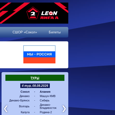
СШОР «Сокол»
Билеты
ТУРЫ
4 тур, 08.08.2026
5 тур, 16.08.2026
Сокол
-
Алания
Машук-КМВ
-
Калуг
Динамо
-
Машук-КМВ
Алания
-
Динам
Динамо-Брянск
-
Сибирь
Динамо-
-
Соко
Владивосток
Динамо-
Волгарь
-
Владивосток
Сибирь
-
Волга
Калуга
-
Родина-2
Родина-2
-
Динам