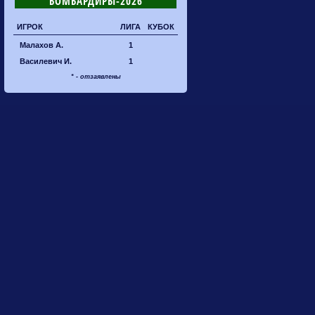
БОМБАРДИРЫ-2026
ИГРОК
ЛИГА
КУБОК
Малахов А.
1
Василевич И.
1
* - отзаявлены