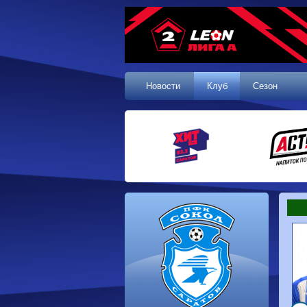
Новости
Клуб
Сезон
1 тур, 19.07.2026
Сокол
1-1
Калуга
Динамо
0-0
Волгарь
Машук-КМВ
0-0
Динамо-Брянск
Родина-2
2-1
Алания
Динамо-
1-2
Сибирь
Динам
Владивосток