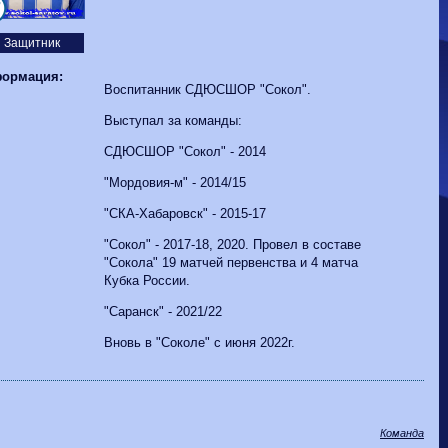
Волгарь
1-2
Машук-КМВ
7
Калуга
0-1
Сибирь
Защитник
ормация:
Воспитанник СДЮСШОР "Сокол".
Выступал за команды:
СДЮСШОР "Сокол" - 2014
"Мордовия-м" - 2014/15
"СКА-Хабаровск" - 2015-17
"Сокол" - 2017-18, 2020. Провел в составе
"Сокола" 19 матчей первенства и 4 матча
Кубка России.
"Саранск" - 2021/22
Вновь в "Соколе" с июня 2022г.
Команда