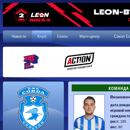
Новости
Клуб
Сезон
Матч-центр
Сокол С
КОМАНДА 
Визнович
1 тур, 19.07.2026
2 тур, 25.07.2026
Сокол
1-1
Калуга
Динамо-
дата рожде
Родина-2
0-0
Владивосток
Динамо
0-0
Волгарь
игровой но
Машук-КМВ
0-0
Динамо-Брянск
2 тур, 26.07.2026
гражданств
Родина-2
2-1
Алания
Сокол
0-1
Динамо
рост:
185
Динамо-
1-2
Сибирь
Динамо-Брянск
0-4
Алания
ладивосток
вес:
80