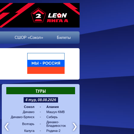
СШОР «Сокол»
Билеты
ТУРЫ
4 тур, 08.08.2026
5 тур, 16.08.2026
Сокол
-
Алания
Машук-КМВ
-
Калуг
Динамо
-
Машук-КМВ
Алания
-
Динам
Динамо-Брянск
-
Сибирь
Динамо-
-
Соко
Владивосток
Динамо-
Волгарь
-
Владивосток
Сибирь
-
Волга
Калуга
-
Родина-2
Родина-2
-
Динам