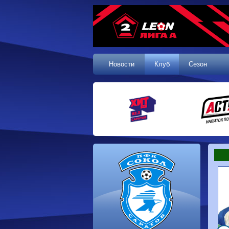
Новости
Клуб
Сезон
1 тур, 19.07.2026
Сокол
1-1
Калуга
Динамо
0-0
Волгарь
Машук-КМВ
0-0
Динамо-Брянск
Родина-2
2-1
Алания
Динамо-
1-2
Сибирь
Динам
Владивосток