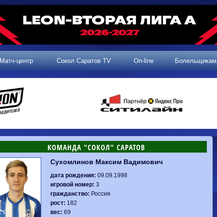
Матч-центр
Сокол Саратов TV
On-line
Болельщикам
КОМАНДА "СОКОЛ" САРАТОВ
Сухомлинов Максим Вадимович
2 тур, 25.07.2026
3 тур, 02.08.2026
Динамо-
Динамо
1-0
Калуга
дата рождения:
09.09.1998
Родина-2
0-0
Владивосток
Машук-КМВ
1-1
Сокол
игровой номер:
3
2 тур, 26.07.2026
Алания
1-1
Волгарь
гражданство:
Россия
Динамо-
1-2
Динамо-Брянск
Сокол
0-1
Динамо
рост:
182
Владивосток
о-Брянск
0-4
Алания
вес:
69
Сибирь
1-3
Родина-2