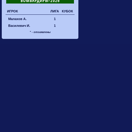
БОМБАРДИРЫ-2026
ИГРОК
ЛИГА
КУБОК
Малахов А.
1
Василевич И.
1
* - отзаявлены