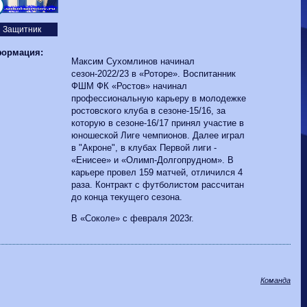
Волгарь
1-2
Машук-КМВ
Калуга
0-1
Сибирь
Защитник
ормация:
Максим Сухомлинов начинал
сезон-2022/23 в «Роторе». Воспитанник
ФШМ ФК «Ростов» начинал
профессиональную карьеру в молодежке
ростовского клуба в сезоне-15/16, за
которую в сезоне-16/17 принял участие в
юношеской Лиге чемпионов. Далее играл
в "Акроне", в клубах Первой лиги -
«Енисее» и «Олимп-Долгопрудном». В
карьере провел 159 матчей, отличился 4
раза. Контракт с футболистом рассчитан
до конца текущего сезона.
В «Соколе» с февраля 2023г.
Команда