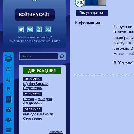
Волгарь
1-2
Машук-КМВ
24
Калуга
0-1
Сибирь
Полузащитник
ВОЙТИ НА САЙТ
Информация:
Полузащит
"Сокол" на
перебрался
Нашли в тексте ошибку?
Выделите её и нажмите Ctrl+Enter
выступал 
сезонов. В
матчах заб
В "Соколе"
ДНИ РОЖДЕНИЯ
10.08.2006
Шубин Кирилл
Сергеевич
21.08.1996
Сасин Дмитрий
Андреевич
24.08.2006
Майоров Максим
Сергеевич
Команда