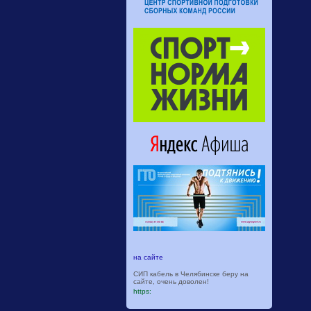
на сайте
СИП кабель в Челябинске беру на
сайте, очень доволен!
https: