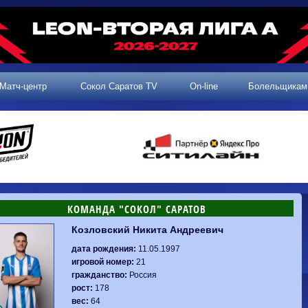
Матч-центр
Сокол Саратов TV
On-line
Болельщикам
КОМАНДА "СОКОЛ" САРАТОВ
Козловский Никита Андреевич
2 тур, 25.07.2026
3 тур, 02.08.2026
Динамо-
Динамо
1-0
Калуга
дата рождения:
11.05.1997
Родина-2
0-0
Владивосток
Машук-КМВ
1-1
Сокол
игровой номер:
21
2 тур, 26.07.2026
Алания
1-1
Волгарь
гражданство:
Россия
Динамо-
1-2
Динамо-Брянск
Сокол
0-1
Динамо
рост:
178
Владивосток
о-Брянск
0-4
Алания
вес:
64
Сибирь
1-3
Родина-2