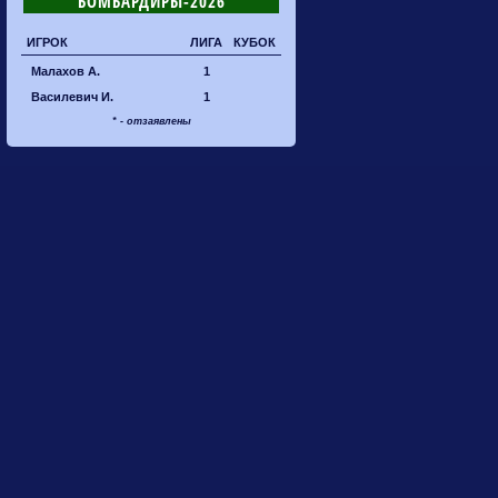
БОМБАРДИРЫ-2026
ИГРОК
ЛИГА
КУБОК
Малахов А.
1
Василевич И.
1
* - отзаявлены