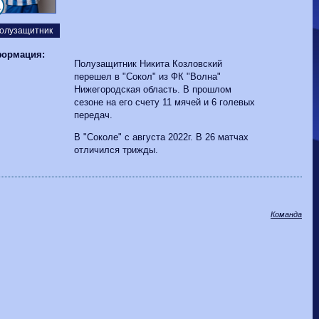
Волгарь
1-2
Машук-КМВ
1
Калуга
0-1
Сибирь
олузащитник
ормация:
Полузащитник Никита Козловский
перешел в "Сокол" из ФК "Волна"
Нижегородская область. В прошлом
сезоне на его счету 11 мячей и 6 голевых
передач.
В "Соколе" с августа 2022г. В 26 матчах
отличился трижды.
Команда