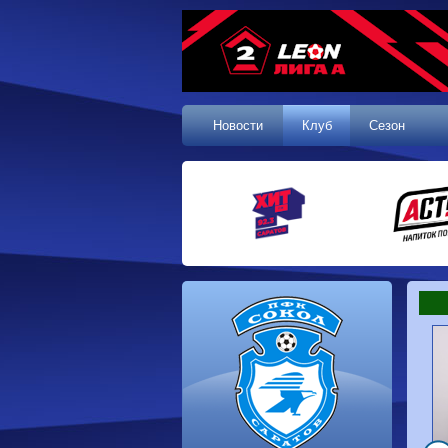
Новости
Клуб
Сезон
1 тур, 19.07.2026
Сокол
1-1
Калуга
Динамо
0-0
Волгарь
Машук-КМВ
0-0
Динамо-Брянск
Родина-2
2-1
Алания
Динамо-
1-2
Сибирь
Динам
Владивосток