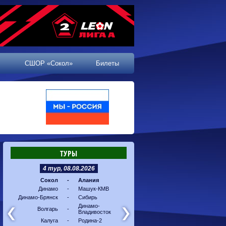
СШОР «Сокол»
Билеты
ТУРЫ
4 тур, 08.08.2026
5 тур, 16.08.2026
Сокол
-
Алания
Машук-КМВ
-
Калуг
Динамо
-
Машук-КМВ
Алания
-
Динам
Динамо-Брянск
-
Сибирь
Динамо-
-
Соко
Владивосток
Динамо-
Волгарь
-
Владивосток
Сибирь
-
Волга
Калуга
-
Родина-2
Родина-2
-
Динам