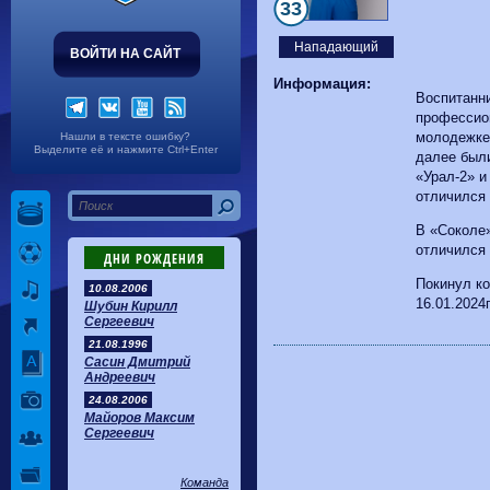
Волгарь
1-2
Машук-КМВ
33
Калуга
0-1
Сибирь
Нападающий
ВОЙТИ НА САЙТ
Информация:
Воспитанн
профессио
молодежке 
Нашли в тексте ошибку?
Выделите её и нажмите Ctrl+Enter
далее был
«Урал-2» и
отличился 
В «Соколе»
отличился 
ДНИ РОЖДЕНИЯ
Покинул к
10.08.2006
16.01.2024г
Шубин Кирилл
Сергеевич
21.08.1996
Сасин Дмитрий
Андреевич
24.08.2006
Майоров Максим
Сергеевич
Команда