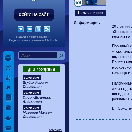
Волгарь
1-2
Машук-КМВ
69
Калуга
0-1
Сибирь
Полузащитник
ВОЙТИ НА САЙТ
Информация:
20-летний 
«Зенита» п
клубом на 
Нашли в тексте ошибку?
Выделите её и нажмите Ctrl+Enter
Прошлый с
«Текстиль
подняться 
Ранее были
московско
ДНИ РОЖДЕНИЯ
команде и 
10.08.2006
Шубин Кирилл
Напоминаем
Сергеевич
лиге под п
21.08.1996
попадают 
Сасин Дмитрий
рождения 
Андреевич
24.08.2006
В «Соколе»
Майоров Максим
Сергеевич
Команда