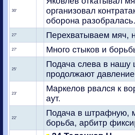
Яковлев откатывал мя
организовал контрата
30'
оборона разобралась
Перехватываем мяч, н
27'
Много стыков и борьб
27'
Подача слева в нашу
25'
продолжают давление 
Маркелов рвался к вор
23'
аут.
Подача в штрафную, м
22'
борьба, арбитр фикси