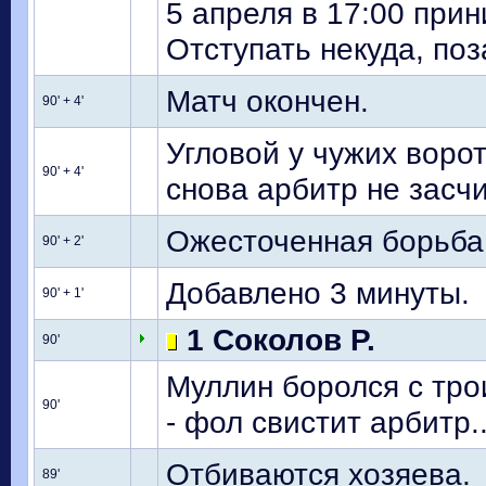
5 апреля в 17:00 прин
Отступать некуда, по
Матч окончен.
90' + 4'
Угловой у чужих воро
90' + 4'
снова арбитр не засчи
Ожесточенная борьба 
90' + 2'
Добавлено 3 минуты.
90' + 1'
1 Соколов Р.
90'
Муллин боролся с тро
90'
- фол свистит арбитр..
Отбиваются хозяева.
89'