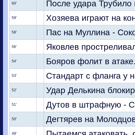
После удара Трубило 
60'
Хозяева играют на ко
59'
Пас на Муллина - Сок
58'
Яковлев простреливал
56'
Бояров фолит в атаке
54'
Стандарт с фланга у 
53'
Удар Делькина блокир
52'
Дутов в штрафную - С
51'
Дегтярев на Молодцова
50'
Пытаемся атаковать, 
49'