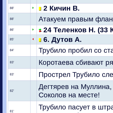
2 Кичин В.
88'
Атакуем правым фланг
88'
24 Теленков Н. (33 
86'
6. Дутов А.
85'
Трубило пробил со ста
84'
Коротаева сбивают ря
83'
Прострел Трубило слев
83'
Дегтярев на Муллина,
82'
Соколов на месте!
Трубило пасует в штр
81'