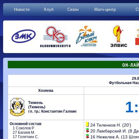
Новости
Клуб
Сезон
Матч-центр
С
ОН-ЛАЙ
29.
Футбольная Нац
Хозяева
1:
Тюмень
(Тюмень)
гл. тр.: Константин Галкин
Основной состав
24 Теленков Н. (20')
1 Соколов Р.
20 Ламбарский И. (8 Дан
27 Багаев М.
16 Нежелев А. (13 Шляпк
17 Голяткин С.