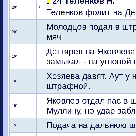
24 Теленков Н.
20'
Теленков фолит на Де
Молодцов подал в шт
20'
мяч
Дегтярев на Яковлева
19'
замыкал - на угловой 
Хозяева давят. Аут у 
18'
штрафной.
Яковлев отдал пас в 
16'
Муллину, но удар заб
Подача на дальнюю шт
15'