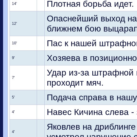
Плотная борьба идет.
14'
Опаснейший выход на 
12'
ближнем бою выцарап
Пас к нашей штрафной 
10'
Хозяева в позиционно
9'
Удар из-за штрафной 
7'
проходит мяч.
Подача справа в нашу
5'
Навес Кичина слева - 
4'
Яковлев на дриблинге
4'
усмотрел нарушение с