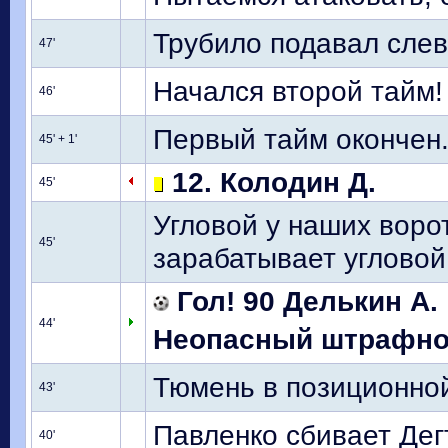
Трубило подавал слева
47'
Начался второй тайм!
46'
Первый тайм окончен
45' + 1'
12. Колодин Д.
45'
Угловой у наших воро
45'
зарабатывает угловой 
Гол! 90 Делькин А.
44'
Неопасный штрафной 
Тюмень в позиционной
43'
Павленко сбивает Дегт
40'