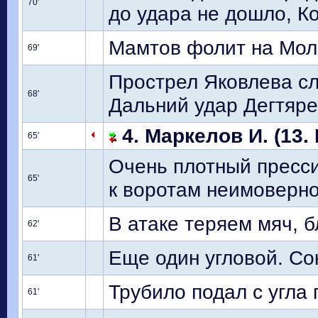
70'
до удара не дошло, К
Мамтов фолит на Мол
69'
Прострел Яковлева сл
68'
Дальний удар Дегтярев
4. Маркелов И. (13. 
65'
Очень плотный пресси
65'
к воротам неимоверно
В атаке теряем мяч, б
62'
Еще один угловой. Со
61'
Трубило подал с угла 
61'