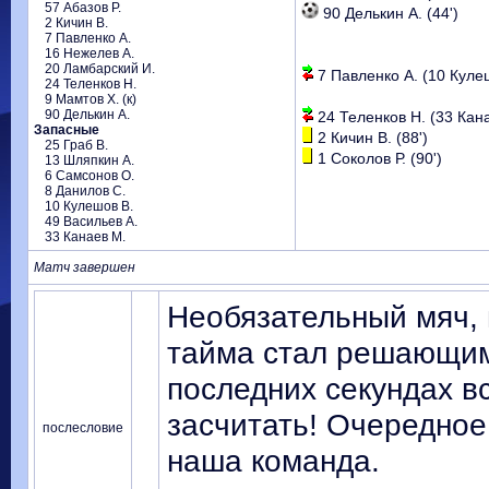
57 Абазов Р.
90 Делькин А. (44')
2 Кичин В.
7 Павленко А.
16 Нежелев А.
20 Ламбарский И.
7 Павленко А. (10 Кулеш
24 Теленков Н.
9 Мамтов Х. (к)
90 Делькин А.
24 Теленков Н. (33 Кана
Запасные
2 Кичин В. (88')
25 Граб В.
1 Соколов Р. (90')
13 Шляпкин А.
6 Самсонов О.
8 Данилов С.
10 Кулешов В.
49 Васильев А.
33 Канаев М.
Матч завершен
Необязательный мяч, 
тайма стал решающим 
последних секундах в
засчитать! Очередное
послесловие
наша команда.