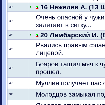
16 Нежелев А. (13 
38'
Очень опасной у чужих
38'
залетает в сетку...
20 Ламбарский И. (
36'
Рвались правым фланг
35'
лицевой.
Бояров тащил мяч к ч
33'
прошел.
Муллин получает пас о
32'
Молодцов замыкал под
31'