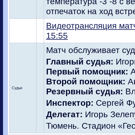
температура -3 -8 с в
отпечаток на ход встр
Видеотрансляция матч
15:55
Матч обслуживает суд
Главный судья:
Игор
Первый помощник:
А
Второй помощник:
Ан
Судьи
Резервный судья:
Вл
Инспектор:
Сергей Фу
Делегат:
Игорь Зелеп
Тюмень. Стадион «Гео