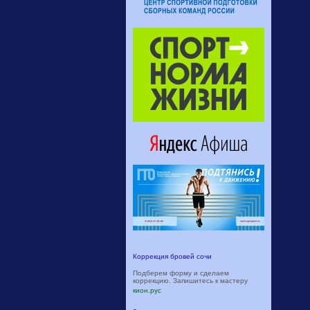
Коррекция бровей сочи
Подберем форму и сделаем
коррекцию. Запишитесь к мастеру
кион.рус