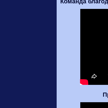
Команда благод
П