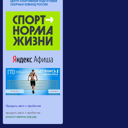
Продать авто с пробегом
продать авто с пробегом
ремонт-вмятин-рф.рф