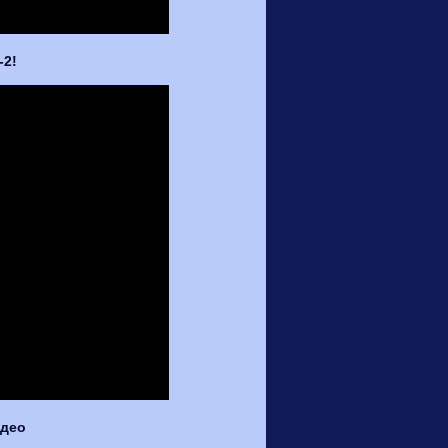
-2!
идео