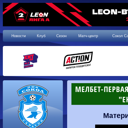
Новости
Клуб
Сезон
Матч-центр
Сокол С
МЕЛБЕТ-ПЕРВАЯ 
"Е
Матери