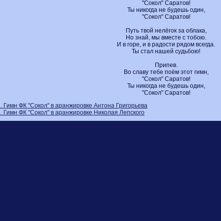
"Сокол" Саратов!
Ты никогда не будешь один,
"Сокол" Саратов!
Путь твой нелёгок за облака,
Но знай, мы вместе с тобою.
И в горе, и в радости рядом всегда.
Ты стал нашей судьбою!
Припев.
Во славу тебе поём этот гимн,
"Сокол" Саратов!
Ты никогда не будешь один,
"Сокол" Саратов!
1. Гимн ФК "Сокол" в аранжировке Антона Григорьева
2. Гимн ФК "Сокол" в аранжировке Николая Лепского