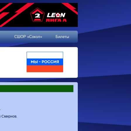
СШОР «Сокол»
Билеты
.
й Смирнов.