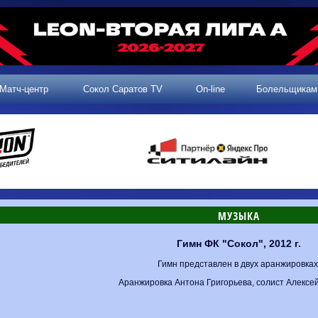
Матч-центр
Сокол Саратов TV
On-line
Болельщикам
МУЗЫКА
Гимн ФК "Сокол", 2012 г.
Гимн представлен в двух аранжировках
Аранжировка Антона Григорьева, солист Алексе