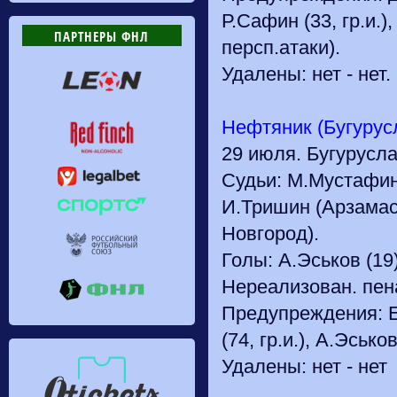
Р.Сафин (33, гр.и.)
ПАРТНЕРЫ ФНЛ
персп.атаки).
Удалены: нет - нет.
Нефтяник (Бугурус
29 июля. Бугурусла
Судьи: М.Мустафин 
И.Тришин (Арзамас
Новгород).
Голы: А.Эськов (19),
Нереализован. пена
Предупреждения: Е.Ф
(74, гр.и.), А.Эсько
Удалены: нет - нет