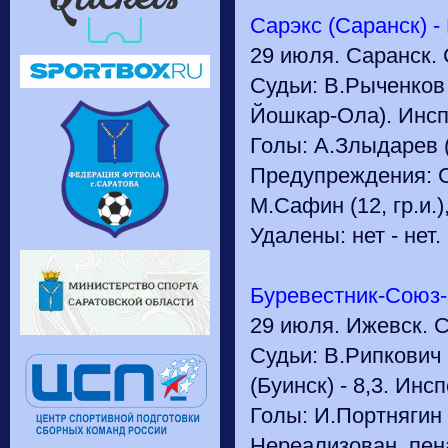
Сарэкс (Саранск) - 
29 июля. Саранск. 
Судьи: В.Рыченков -
Йошкар-Ола). Инспе
Голы: А.Злыдарев (
Предупреждения: С.
М.Сафин (12, гр.и.)
Удалены: нет - нет.
Буревестник-Союз-Г
29 июля. Ижевск. С
Судьи: В.Рипкович -
(Буинск) - 8,3. Ин
Голы: И.Портнягин (
Нереализован. пена