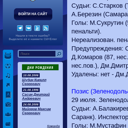
Судьи: С.Старков (Т
А.Березин (Самара)
ВОЙТИ НА САЙТ
Голы: М.Сукрутин (5
пенальти).
Нашли в тексте ошибку?
Нереализован. пена
Выделите её и нажмите Ctrl+Enter
Предупреждения: С.Т
Д.Комаров (87, нес.
нес.пов.), Дм.Дмитр
ДНИ РОЖДЕНИЯ
Удалены: нет - Дм.Д
10.08.2006
Шубин Кирилл
Сергеевич
Позис (Зеленодольск
21.08.1996
Сасин Дмитрий
29 июля. Зеленодол
Андреевич
24.08.2006
Судьи: А.Балакирев 
Майоров Максим
Сергеевич
Саранк). Инспектор
Голы: М.Мустафин (
Команда