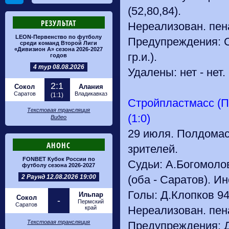
(52,80,84).
РЕЗУЛЬТАТ
Нереализован. пена
LEON-Первенство по футболу
Предупреждения: С.
среди команд Второй Лиги
«Дивизион А» сезона 2026-2027
гр.и.).
годов
4 тур 08.08.2026
Удалены: нет - нет.
2:1
Сокол
Алания
Саратов
Владикавказ
(1:1)
Стройпластмасс (П
Текстовая трансляция
(1:0)
Видео
29 июля. Полдомас
АНОНС
зрителей.
FONBET Кубок России по
Судьи: А.Богомолов 
футболу сезона 2026-2027
2 Раунд 12.08.2026 19:00
(оба - Саратов). И
Голы: Д.Клопков 94
Ильпар
Сокол
-
Пермский
Саратов
Нереализован. пена
край
Текстовая трансляция
Предупреждения: Д.К