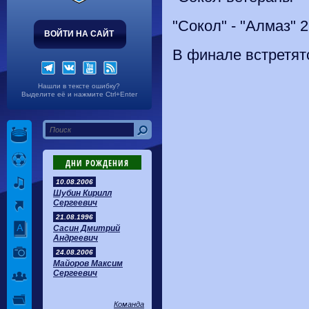
"Сокол" - "Алмаз" 2
ВОЙТИ НА САЙТ
В финале встретят
Нашли в тексте ошибку?
Выделите её и нажмите Ctrl+Enter
ДНИ РОЖДЕНИЯ
10.08.2006
Шубин Кирилл
Сергеевич
21.08.1996
Сасин Дмитрий
Андреевич
24.08.2006
Майоров Максим
Сергеевич
Команда